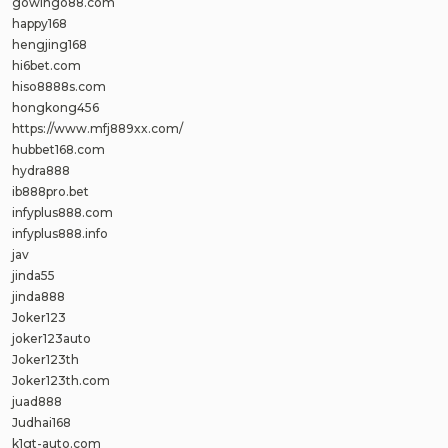
gowingo88.com
happy168
hengjing168
hi6bet.com
hiso8888s.com
hongkong456
https://www.mfj889xx.com/
hubbet168.com
hydra888
ib888pro.bet
infyplus888.com
infyplus888.info
jav
jinda55
jinda888
Joker123
joker123auto
Joker123th
Joker123th.com
juad888
Judhai168
k1gt-auto.com