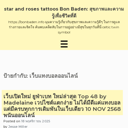
Skip
to
star and roses tattoos Bon Baden: สุขภาพและความ
content
รู้เพื่อชีวิตที่ดี
https://bonbaden.info มุมความรู้เกี่ยวกับสุขภาพและความรู้ดีๆ ในการดูแล
ร่างกายและจิตใจ ค้นพบเคล็ดลับในการอยู่อย่างมีสุขในทุกวันที่นี่ celtic twin
symbol
ป้ายกำกับ:
เว็บแทงบอลออนไลน์
เว็บเปิดใหม่ ยูฟ่าเบท ใหม่ล่าสุด Top 48 by
Madelaine เวปไซต์แตกง่าย ไม่ได้มีดีแค่แทงบอล
แต่มีครบทุกการเดิมพันในเว็บเดียว 10 NOV 2568
พนันออนไลน์
Posted on
18 พฤศจิกายน 2025
by
Jesse Miller