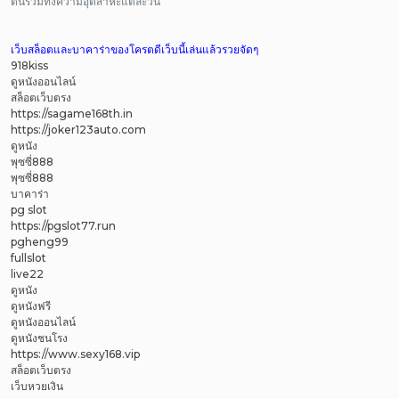
ตนรวมทั้งความอุตสาหะแต่ละวัน
เว็บสล็อตและบาคาร่าของโครตดีเว็บนี้เล่นแล้วรวยจัดๆ
918kiss
ดูหนังออนไลน์
สล็อตเว็บตรง
https://sagame168th.in
https://joker123auto.com
ดูหนัง
พุซซี่888
พุซซี่888
บาคาร่า
pg slot
https://pgslot77.run
pgheng99
fullslot
live22
ดูหนัง
ดูหนังฟรี
ดูหนังออนไลน์
ดูหนังชนโรง
https://www.sexy168.vip
สล็อตเว็บตรง
เว็บหวยเงิน