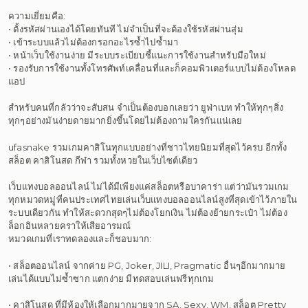
ความเยี่ยมคือ:
• ตั้งรหัสผ่านเองได้โดยทันที ไม่จำเป็นที่จะต้องใช้รหัสผ่านสุ่ม
• เข้าระบบแล้วไม่ต้องกรอกอะไรซ้ำไปซ้ำมา
• หน้าเว็บใช้งานง่าย มีระบบระเบียบชี้แนะการใช้งานสำหรับมือใหม่
• รองรับการใช้งานทั้งโทรศัพท์เคลื่อนที่และก็คอมพิวเตอร์แบบไม่ต้องโหลด
แอป
สำหรับคนที่กลัวว่าจะสับสน จำเป็นต้องบอกเลยว่า ยูฟ่าเบท ทำให้ทุกๆสิ่ง
ทุกๆอย่างมันง่ายดายมากยิ่งขึ้นโดยไม่ต้องถามใครกันแน่เลย
ufasnake รวมเกมคาสิโนทุกแบบอย่างที่ชาวไทยนิยมที่สุดไว้ครบ อีกทั้ง
สล็อต คาสิโนสด กีฬา รวมทั้งหวยในเว็บไซต์เดียว
เว็บแทงบอลออนไลน์ ไม่ได้มีเพียงแค่สล็อตหรือบาคาร่า แต่ว่ามันรวมเกม
ทุกหมวดหมู่ที่คนประเทศไทยเล่นเว็บแทงบอลออนไลน์สูงที่สุดเข้าไว้ภายใน
ระบบเดียวกัน ทำให้สะดวกสุดๆไม่ต้องโยกเงิน ไม่ต้องย้ายกระเป๋า ไม่ต้อง
ล็อกอินหลายคราให้เสียอารมณ์
หมวดเกมที่เราทดลองและก็ชอบมาก:
• สล็อตออนไลน์ จากค่าย PG, Joker, JILI, Pragmatic อื่นๆอีกมากมาย
เล่นได้แบบไม่ซ้ำซาก แตกง่าย มีทดสอบเล่นฟรีทุกเกม
• คาสิโนสด ที่มีห้องให้เลือกมากมายจาก SA, Sexy, WM,
สล็อต
Pretty