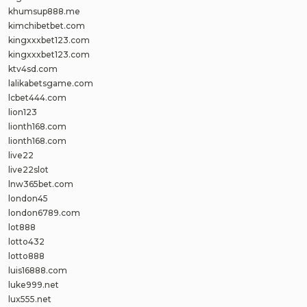
khumsup888.me
kimchibetbet.com
kingxxxbet123.com
kingxxxbet123.com
ktv4sd.com
lalikabetsgame.com
lcbet444.com
lion123
lionth168.com
lionth168.com
live22
live22slot
lnw365bet.com
london45
london6789.com
lot888
lotto432
lotto888
luis16888.com
luke999.net
lux555.net