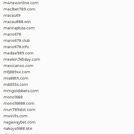
m4newonline.com
mac1bet789.com
macau69
macau888.win
marinapluss.com
mario678
mario678.club
mario678.info
medee989.com
meekin365day.com
mexicanoo.com
mfj889xx.com
mia88th.com
mib555s.com
mmgoldsbets.com
mono1688
mono16888.com
mun789slot.com
mwin9s.com
nagawaybet.com
nakoya1688.site