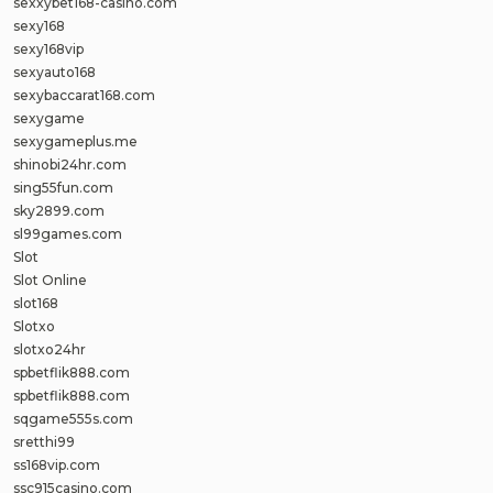
sexxybet168-casino.com
sexy168
sexy168vip
sexyauto168
sexybaccarat168.com
sexygame
sexygameplus.me
shinobi24hr.com
sing55fun.com
sky2899.com
sl99games.com
Slot
Slot Online
slot168
Slotxo
slotxo24hr
spbetflik888.com
spbetflik888.com
sqgame555s.com
sretthi99
ss168vip.com
ssc915casino.com