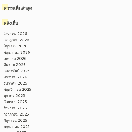
ความเห็นล่าสุด
คลังเก็บ
สิงหาคม 2026
กรกฎาคม 2026
มิถุนายน 2026
พฤษภาคม 2026
เมษายน 2026
มีนาคม 2026
กุมภาพันธ์ 2026
มกราคม 2026
ธันวาคม 2025
พฤศจิกายน 2025
ตุลาคม 2025
กันยายน 2025
สิงหาคม 2025
กรกฎาคม 2025
มิถุนายน 2025
พฤษภาคม 2025