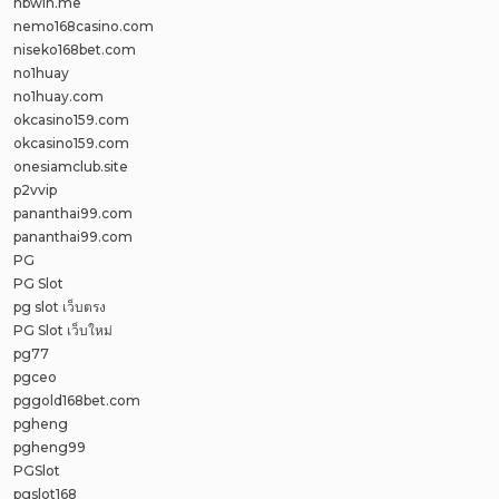
nbwin.me
nemo168casino.com
niseko168bet.com
no1huay
no1huay.com
okcasino159.com
okcasino159.com
onesiamclub.site
p2vvip
pananthai99.com
pananthai99.com
PG
PG Slot
pg slot เว็บตรง
PG Slot เว็บใหม่
pg77
pgceo
pggold168bet.com
pgheng
pgheng99
PGSlot
pgslot168