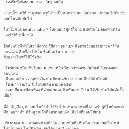
• รองรับทั้งยังธนาคารและก็ทรูวอเล็ท
ระบบนี้ช่วยให้เรายูฟ่าเบทรู้สึกไม่เป็นอันตรายและก็สบายมากมาย ไม่ต้องง้อ
แอดไม่นอีกถัดไป
โปรโมชันของ ufasnake ที่ ให้แบบบริสุทธิ์ใจ ไม่มีปกปิด ไม่ต้องทำเทิร์น
เวอร์ๆให้เหนื่อยใจ
อีกสิ่งหนึ่งที่ทำให้เรามีความรู้สึกว่า ยูฟ่าเบท คือตัวจริงของวงการคาสิโน
ออนไลน์ คือเรื่องโปรโมชั่นที่แฟร์มากมายๆ
ตัวอย่างโปรที่ได้ใช้จริง:
• โปรสมัครใหม่รับโบนัส 100% เทิร์นน้อยกว่าหลายเว็บไซต์เว็บแทงบอล
ออนไลน์
• คืนยอดเสีย 5% ทุกวันโดยไม่ต้องกดรับเอง ระบบคืนให้อัตโนมัติ
• โปรฝากรายวัน รับโบนัสเพิ่มตามยอดฝาก
• ระบบชี้แนะเพื่อนพ้อง ที่จ่ายค่าคอมมิชชั่นแบบยั่งยืน ได้เรื่อยไม่ใช่แค่ครั้ง
เดียว
ที่สำคัญคือ ยูฟ่าเบท ไม่บังคับให้รับโปร เหมาะอย่างยิ่งสำหรับผู้ที่ไม่ต้องการ
ที่จะอยากทำเทิร์นสูงๆแล้วก็อยากถอนเงินเมื่อใดก็ถอนได้เลย
ufasnake ความปลอดภัยแล้วก็ความน่านับถือที่เหนือกว่าหลายเว็บไซต์
ไม่มีล็อกยูส ไม่มีบิดเงิน เล่นได้ถอนจริงทุกยอด