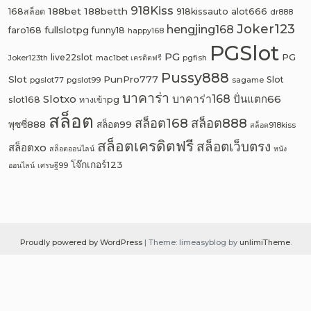
918Kiss
188bet
188betth
168สล็อต
918kissauto
alot666
dr888
Joker123
hengjing168
fullslotpg
faro168
funny18
happy168
PGSlot
PG
PG
live22slot
Joker123th
mac1bet เครดิตฟรี
pgfish
Pussy888
Slot
PunPro777
Slot
pgslot77
pgslot99
sagame
บาคาร่า
Slotxo
บาคาร่า168
ปั่นแตก66
slot168
ทางเข้าpg
สล็อต
สล็อต168
สล็อต888
พุซซี่888
สล็อต99
สล็อต918kiss
สล็อตเครดิตฟรี
สล็อตเว็บตรง
สล็อตxo
สล็อตออนไลน์
หนัง
โจ๊กเกอร์123
ออนไลน์
เศรษฐี99
Proudly powered by WordPress
|
Theme: limeasyblog by
unlimiTheme
.