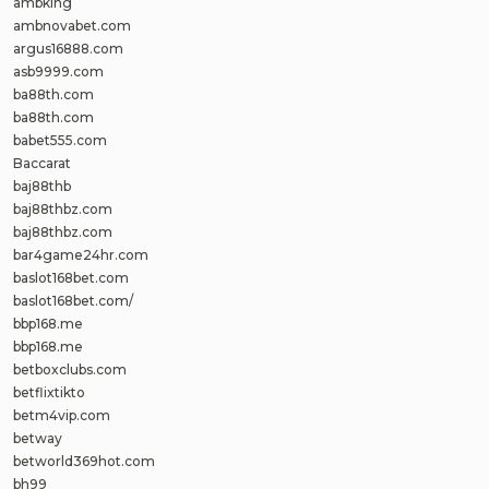
ambking
ambnovabet.com
argus16888.com
asb9999.com
ba88th.com
ba88th.com
babet555.com
Baccarat
baj88thb
baj88thbz.com
baj88thbz.com
bar4game24hr.com
baslot168bet.com
baslot168bet.com/
bbp168.me
bbp168.me
betboxclubs.com
betflixtikto
betm4vip.com
betway
betworld369hot.com
bh99