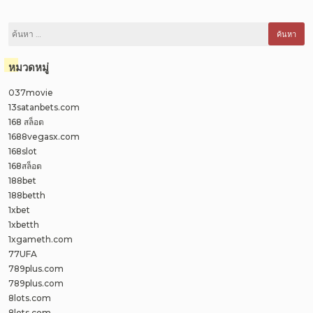
ค้นหา
สำหรับ:
หมวดหมู่
037movie
13satanbets.com
168 สล็อต
1688vegasx.com
168slot
168สล็อต
188bet
188betth
1xbet
1xbetth
1xgameth.com
77UFA
789plus.com
789plus.com
8lots.com
8lots.com