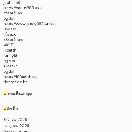
judhai168
https://bonus888.asia
สล็อตเว็บตรง
pgslot
https://www.pussy888fun.vip
บาคาร่า
สล็อตxo
สล็อตเว็บตรง
คลิปโป๊
1xbetth
funny18
pg slot
allbet24
pgslot
https://188betth.vip
doomovie hd
ความเห็นล่าสุด
คลังเก็บ
สิงหาคม 2026
กรกฎาคม 2026
มิถุนายน 2026