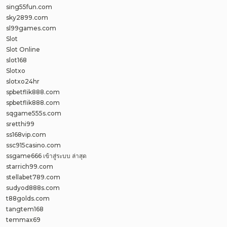
sing55fun.com
sky2899.com
sl99games.com
Slot
Slot Online
slot168
Slotxo
slotxo24hr
spbetflik888.com
spbetflik888.com
sqgame555s.com
sretthi99
ss168vip.com
ssc915casino.com
ssgame666 เข้าสู่ระบบ ล่าสุด
starrich99.com
stellabet789.com
sudyod888s.com
t88golds.com
tangtem168
temmax69