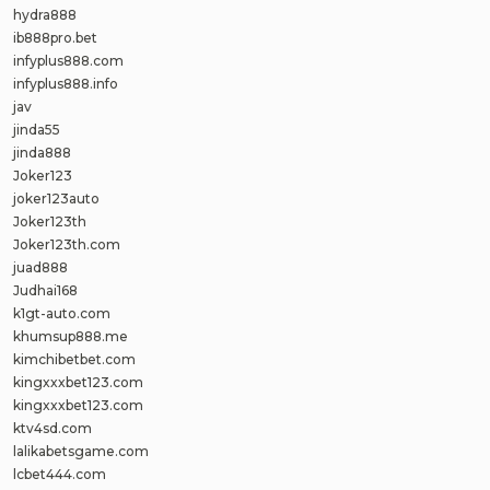
hydra888
ib888pro.bet
infyplus888.com
infyplus888.info
jav
jinda55
jinda888
Joker123
joker123auto
Joker123th
Joker123th.com
juad888
Judhai168
k1gt-auto.com
khumsup888.me
kimchibetbet.com
kingxxxbet123.com
kingxxxbet123.com
ktv4sd.com
lalikabetsgame.com
lcbet444.com