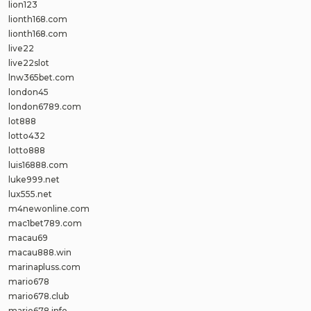
lion123
lionth168.com
lionth168.com
live22
live22slot
lnw365bet.com
london45
london6789.com
lot888
lotto432
lotto888
luis16888.com
luke999.net
lux555.net
m4newonline.com
mac1bet789.com
macau69
macau888.win
marinapluss.com
mario678
mario678.club
mario678.info