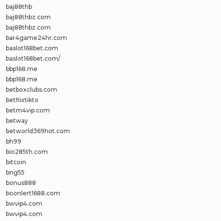
baj88thb
baj88thbz.com
baj88thbz.com
bar4game24hr.com
baslot168bet.com
baslot168bet.com/
bbp168.me
bbp168.me
betboxclubs.com
betflixtikto
betm4vip.com
betway
betworld369hot.com
bh99
bio285th.com
bitcoin
bng55
bonus888
boonlert1688.com
bwvip4.com
bwvip4.com