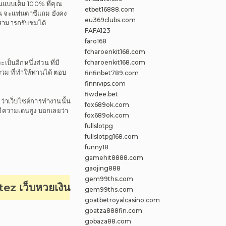
้นแบบเต็ม 100% ที่คุณ
etbet16888.com
ุดแสน จะแฟนตาซีแถม ยังคง
eu369clubs.com
ณสามารถรับชมได้
FAFA123
faro168
fcharoenkit168.com
fcharoenkit168.com
ป็นอีกหนึ่งส่วน ที่มี
วม ที่ทำให้ท่านได้ ตอบ
finfinbet789.com
finnivips.com
fiwdee.bet
ว่าเว็บไซต์การทำงานนั้น
fox689ok.com
มีความเด่นสูง บอกเลยว่า
fox689ok.com
fullslotpg
fullslotpg168.com
funny18
gamehit8888.com
gaojing888
gem99ths.com
tez เว็บหวยเงิน
gem99ths.com
goatbetroyalcasino.com
goatza888fin.com
gobaza88.com