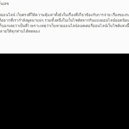
ั้นเลข
นไลน์ เว็บตรงที่ให้ความคุ้มค่าทั้งยังในเรื่องที่เกี่ยวข้องกับการจ่าย เรื่องข
่ดีอยากที่เรากำลังพูดมาแน่ๆ รวมทั้งหนึ่งในเว็บไซต์สลากกินแบ่งออนไลน์ยอดนิ
็บอกเลยว่าเป็นที่1 เพราะเหตุว่าเว็บหวยออนไลน์ลอตเตอรี่ออนไลน์เว็บไซต์แห่งนี้เ
หลายให้ทุกท่านได้ทดลอง