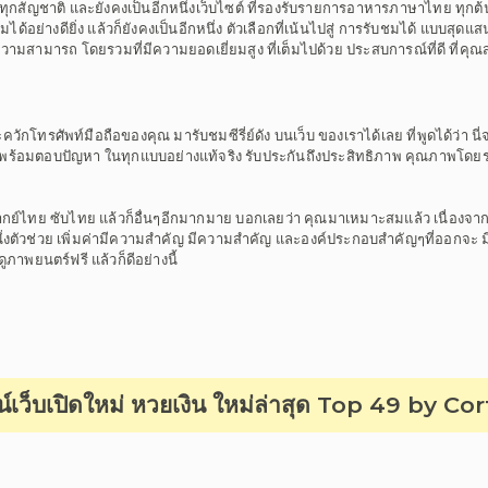
้ ทุกสัญชาติ และยังคงเป็นอีกหนึ่งเว็บไซต์ ที่รองรับรายการอาหารภาษาไทย ทุกต
บชมได้อย่างดียิ่ง แล้วก็ยังคงเป็นอีกหนึ่ง ตัวเลือกที่เน้นไปสู่ การรับชมได้ แบบส
ามสามารถ โดยรวมที่มีความยอดเยี่ยมสูง ที่เต็มไปด้วย ประสบการณ์ที่ดี ที่คุ
กโทรศัพท์มือถือของคุณ มารับชมซีรี่ย์ดัง บนเว็บ ของเราได้เลย ที่พูดได้ว่า นี่จะเ
ั้งพร้อมตอบปัญหา ในทุกแบบอย่างแท้จริง รับประกันถึงประสิทธิภาพ คุณภาพโดยร
พากย์ไทย ซับไทย แล้วก็อื่นๆอีกมากมาย บอกเลยว่า คุณมาเหมาะสมแล้ว เนื่องจาก
กหนึ่งตัวช่วย เพิ่มค่ามีความสำคัญ มีความสำคัญ และองค์ประกอบสำคัญๆที่ออกจะ 
ภาพยนตร์ฟรี แล้วก็ดีอย่างนี้
เว็บเปิดใหม่ หวยเงิน ใหม่ล่าสุด Top 49 by Cor