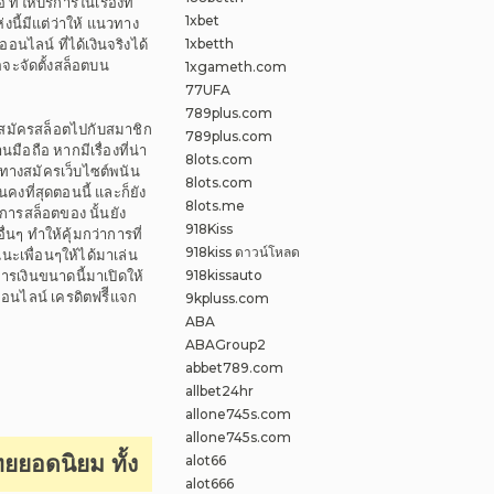
ี่ให้บริการในเรื่องที่
1xbet
่งนี้มีแต่ว่าให้ แนวทาง
1xbetth
อนไลน์ ที่ได้เงินจริงได้
อจะจัดตั้งสล็อตบน
1xgameth.com
77UFA
789plus.com
่านสมัครสล็อตไปกับสมาชิก
789plus.com
ือถือ หากมีเรื่องที่น่า
8lots.com
ทางสมัครเว็บไซต์พนัน
8lots.com
นคงที่สุดตอนนี้ และก็ยัง
8lots.me
ิการสล็อตของ นั้นยัง
918Kiss
นๆ ทำให้คุ้มกว่าการที่
918kiss ดาวน์โหลด
แนะเพื่อนๆให้ได้มาเล่น
ารเงินขนาดนี้มาเปิดให้
918kissauto
นออนไลน์ เครดิตฟรีีแจก
9kpluss.com
ABA
ABAGroup2
abbet789.com
allbet24hr
allone745s.com
allone745s.com
ไทยยอดนิยม ทั้ง
alot66
alot666