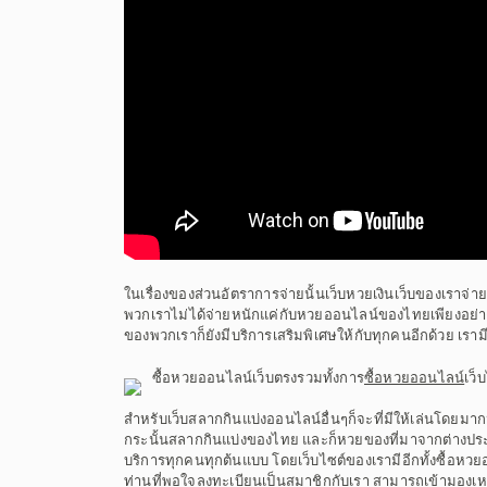
ในเรื่องของส่วนอัตราการจ่ายนั้นเว็บหวยเงินเว็บของเราจ่
พวกเราไม่ได้จ่ายหนักแค่กับหวยออนไลน์ของไทยเพียงอย่าง
ของพวกเราก็ยังมีบริการเสริมพิเศษให้กับทุกคนอีกด้วย เร
ซื้อหวยออนไลน์เว็บตรงรวมทั้งการ
ซื้อหวยออนไลน์
เว็
สำหรับเว็บสลากกินแบ่งออนไลน์อื่นๆก็จะที่มีให้เล่นโดยมาก
กระนั้นสลากกินแบ่งของไทย และก็หวยของที่มาจากต่างประเ
บริการทุกคนทุกต้นแบบ โดยเว็บไซต์ของเรามีอีกทั้งซื้อหว
ท่านที่พอใจลงทะเบียนเป็นสมาชิกกับเรา สามารถเข้ามองเห