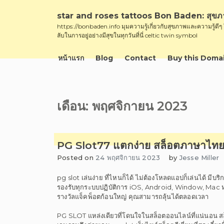
Skip
to
star and roses tattoos Bon Baden: สุขภาพแล
content
https://bonbaden.info มุมความรู้เกี่ยวกับสุขภาพและความรู้ดี
ลับในการอยู่อย่างมีสุขในทุกวันที่นี่ celtic twin symbol
หน้าแรก
Blog
Contact
Buy this Doma
เดือน:
พฤศจิกายน 2023
PG Slot77 แตกง่าย สล็อตภาษาไทย 
Posted on
24 พฤศจิกายน 2023
by
Jesse Miller
pg slot เล่นง่าย ที่ไหนก็ได้ ไม่ต้องโหลดแอปก็เล่นได้ มีบร
รองรับทุกระบบปฏิบัติการ iOS, Android, Window, Mac หรื
รางวัลแจ็คพ็อตก้อนใหญ่ คุณสามารถลุ้นได้ตลอดเวลา
PG SLOT แหล่งเดียวที่โดนใจในสล็อตออนไลน์ที่แน่นอน สล็อต