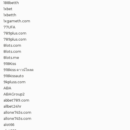
188betth
1xbet
1xbetth
1xgameth.com
77UFA
789plus.com
789plus.com
8lots.com
8lots.com
8lots.me
918Kiss
918kiss ดาวน์โหลด
918kissauto
9kpluss.com
ABA
ABAGroup2
abbet789.com
allbet24hr
allone745s.com
allone745s.com
alot66