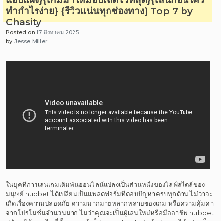
แอบแฝง}{เกมมาใหม่อัปเดตไวที่สุด}{เล่นก่อนใคร
ทำกำไรง่าย} {รีวิวแน่นทุกช่องทาง} Top 7 by
Chasity
Posted on
17 สิงหาคม 2025
by
Jesse Miller
ในยุคที่การเล่นเกมเดิมพันออนไลน์แปลงเป็นส่วนหนึ่งของไลฟ์สไตล์ของ
มนุษย์ hubbet ได้เปลี่ยนเป็นแพลตฟอร์มที่ตอบปัญหาครบทุกด้าน ไม่ว่าจะ
เกิดเรื่องความปลอดภัย ความมากมายหลากหลายของเกม หรือความคุ้มค่า
จากโปรโมชั่นจำนวนมาก ไม่ว่าคุณจะเป็นผู้เล่นใหม่หรือมืออาชีพ
hubbet