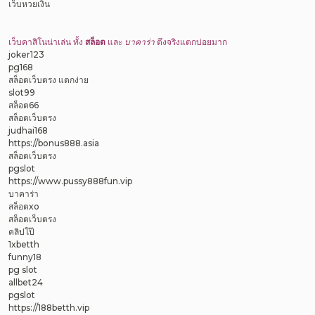
เว็บหวยเงิน
เว็บคาสิโนน่าเล่น ทั้ง
สล็อต
และ
บาคาร่า
ตึงจริงแตกบ่อยมาก
joker123
pg168
สล็อตเว็บตรง แตกง่าย
slot99
สล็อต66
สล็อตเว็บตรง
judhai168
https://bonus888.asia
สล็อตเว็บตรง
pgslot
https://www.pussy888fun.vip
บาคาร่า
สล็อตxo
สล็อตเว็บตรง
คลิปโป๊
1xbetth
funny18
pg slot
allbet24
pgslot
https://188betth.vip