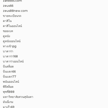
zaf888s.com
zeus66
zeus88new.com
ขายทะเบียนรถ
คาสิโน
คาสิโนออนไลน์
ซอยเบท
ดูหนัง
ดูหนังออนไลน์
ทางเข้าpg
บาคาร่า
บาคาร่า168
บาคาร่าออนไลน์
ปั่นสล็อต
ปั่นแตก66
ปั่นแตก77
พนันออนไลน์
พีจีสล็อต
พุซซี่888
มหาวิทยาลัยสวนสุนันทา
มันนี่เกม
มาเก๊า69