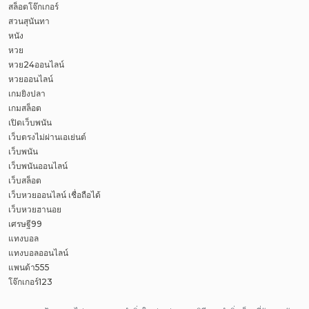
สล็อตโจ๊กเกอร์
สวนสุนันทา
หนัง
หวย
หวย24ออนไลน์
หวยออนไลน์
เกมยิงปลา
เกมสล็อต
เปิดเว็บพนัน
เว็บตรงไม่ผ่านเอเย่นต์
เว็บพนัน
เว็บพนันออนไลน์
เว็บสล็อต
เว็บหวยออนไลน์ เชื่อถือได้
เว็บหวยฮานอย
เศรษฐี99
แทงบอล
แทงบอลออนไลน์
แพนด้า555
โจ๊กเกอร์123