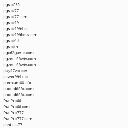
pgslot168
pgslot77
pgslot77.com
pgslot99
pgslot9999.co
pgslot999bets.com
pgslotfish
pgslotth
pgx62game.com
pgzeus88win.com
pgzeus88win.com
play97vip.com
power999.net
premium66.info
proded888x.com
proded888x.com
PunPro66
PunPro66.com
PunPro777
PunPro777.com
puntaek77