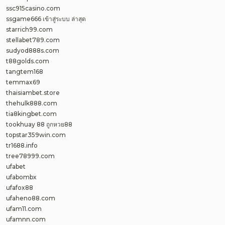
ssc915casino.com
ssgame666 เข้าสู่ระบบ ล่าสุด
starrich99.com
stellabet789.com
sudyod888s.com
t88golds.com
tangtem168
temmax69
thaisiambet.store
thehulk888.com
tia8kingbet.com
tookhuay 88 ถูกหวย88
topstar359win.com
tr1688.info
tree78999.com
ufabet
ufabombx
ufafox88
ufaheno88.com
ufam11.com
ufamnn.com