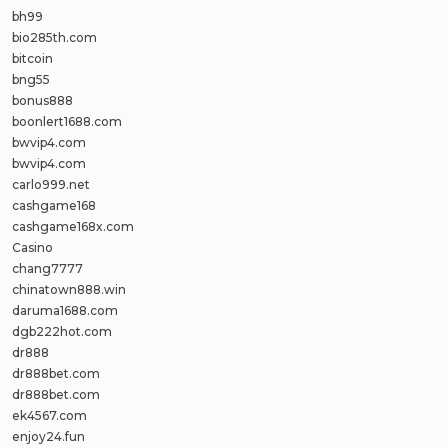
bh99
bio285th.com
bitcoin
bng55
bonus888
boonlert1688.com
bwvip4.com
bwvip4.com
carlo999.net
cashgame168
cashgame168x.com
Casino
chang7777
chinatown888.win
daruma1688.com
dgb222hot.com
dr888
dr888bet.com
dr888bet.com
ek4567.com
enjoy24.fun