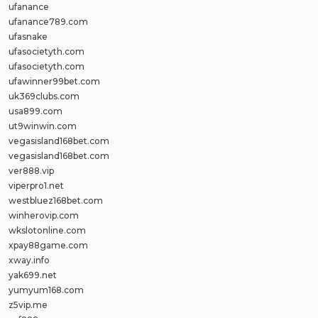
ufanance
ufanance789.com
ufasnake
ufasocietyth.com
ufasocietyth.com
ufawinner99bet.com
uk369clubs.com
usa899.com
ut9winwin.com
vegasisland168bet.com
vegasisland168bet.com
ver888.vip
viperpro1.net
westbluez168bet.com
winherovip.com
wkslotonline.com
xpay88game.com
xway.info
yak699.net
yumyum168.com
z5vip.me