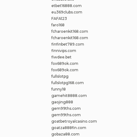
etbet16888.com
eu369clubs.com
FAFA123
faro168
fcharoenkit168.com
fcharoenkit168.com
finfinbet789.com
finnivips.com
fiwdee.bet
fox689ok.com
fox689ok.com
fullslotpg
fullslotpg168.com
funny18
gamehit8888.com
gaojing888
gem99ths.com
gem99ths.com
goatbetroyalcasino.com
goatza888fin.com
gobaza88.com