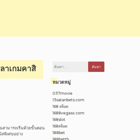
ค้นหา
ลาเกมคาสิ
สำหรับ:
หมวดหมู่
037movie
13satanbets.com
168 สล็อต
1688vegasx.com
168slot
168สล็อต
นสามารถเริ่มด้วยขั้นตอน
188bet
นัสพิเศษอย่าง
188betth