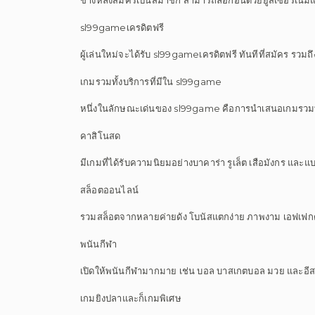
ข้างหลังสมัครเป็นสมาชิก สามารถล็อกอินด้วยยูสเซอร์เนมแล้
sl99gameเครดิตฟรี
ผู้เล่นใหม่จะได้รับ sl99gameเครดิตฟรี ทันทีที่สมัคร รว
เกมรวมทั้งบริการที่มีใน sl99game
หนึ่งในลักษณะเด่นของ sl99game คือการนำเสนอเกมรวมทั้
คาสิโนสด
มีเกมที่ได้รับความนิยมอย่างบาคาร่า รูเล็ต เสือมังกร แล
สล็อตออนไลน์
รวมสล็อตจากหลายค่ายดัง โบนัสแตกง่าย ภาพงาม เอฟเฟกต์ล้
พนันกีฬา
เปิดให้พนันกีฬามากมาย เช่น บอล บาสเกตบอล มวย และอี
เกมยิงปลาและก็เกมพิเศษ