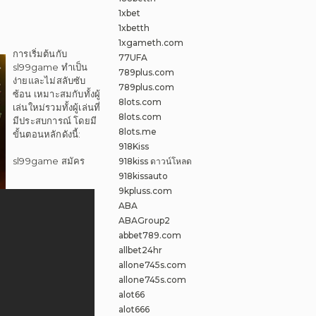
1xbet
1xbetth
1xgameth.com
การเริ่มต้นกับ
77UFA
sl99game ทำเป็น
789plus.com
ง่ายและไม่สลับซับ
789plus.com
ซ้อน เหมาะสมกับทั้งผู้
8lots.com
เล่นใหม่รวมทั้งผู้เล่นที่
8lots.com
มีประสบการณ์ โดยมี
8lots.me
ขั้นตอนหลักดังนี้:
918Kiss
sl99game สมัคร
918kiss ดาวน์โหลด
918kissauto
9kpluss.com
ABA
ABAGroup2
abbet789.com
allbet24hr
allone745s.com
allone745s.com
alot66
alot666