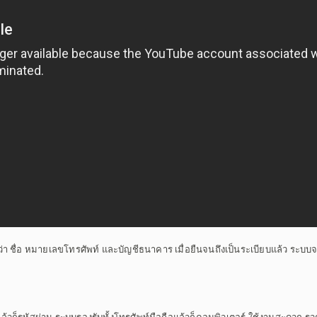
ว่า ชื่อ หมายเลขโทรศัพท์ และบัญชีธนาคาร เมื่อยืนจนถึงเป็นระเบียบแล้ว ระบบจะ