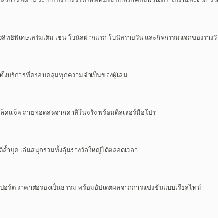
วก็รหัสผ่าน ระบบรองรับทั้งโทรศัพท์มือถือแล้วก็คอมพิวเตอร์ ใช้งานสะดวก รวด
มถึงสิทธิพิเศษเสริมเติม เช่น โบนัสฝากแรก โบนัสรายวัน และกิจกรรมแจกของรางวั
งบริการที่ครอบคลุมทุกความจำเป็นของผู้เล่น
ะแบล็คแจ็ค ถ่ายทอดสดจากคาสิโนจริง พร้อมดีลเลอร์มือโปร
ำยุค เล่นสนุกรวมทั้งลุ้นรางวัลใหญ่ได้ตลอดเวลา
สปอร์ต ราคาต่อรองเป็นธรรม พร้อมอัปเดตผลจากการแข่งขันแบบเรียลไทม์