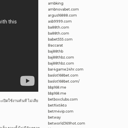
ambking
ambnovabet.com
argus16888.com
asb9999.com
ba88th.com
ba88th.com
babet555.com
Baccarat
baj88thb
baj88thbz.com
baj88thbz.com
bar4game24hr.com
baslot168bet.com
baslot168bet.com/
bbp168.me
bbp168.me
betboxclubs.com
เปิดใช้งานทันที ไม่เสีย
betflixtikto
betm4vip.com
betway
betworld369hot.com