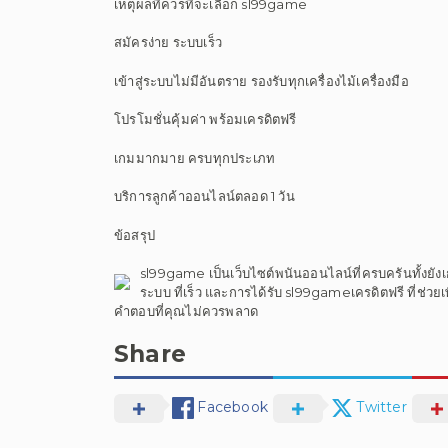
เหตุผลที่ควรที่จะเลือก sl99game
สมัครง่าย ระบบเร็ว
เข้าสู่ระบบไม่มีอันตราย รองรับทุกเครื่องไม้เครื่องมือ
โปรโมชั่นคุ้มค่า พร้อมเครดิตฟรี
เกมมากมาย ครบทุกประเภท
บริการลูกค้าออนไลน์ตลอด 1 วัน
ข้อสรุป
sl99game เป็นเว็บไซต์พนันออนไลน์ที่ครบครันทั้งยังเ
ระบบ ที่เร็ว และการได้รับ sl99gameเครดิตฟรี ที่ช่วย
คำตอบที่คุณไม่ควรพลาด
Share
Facebook
Twitter