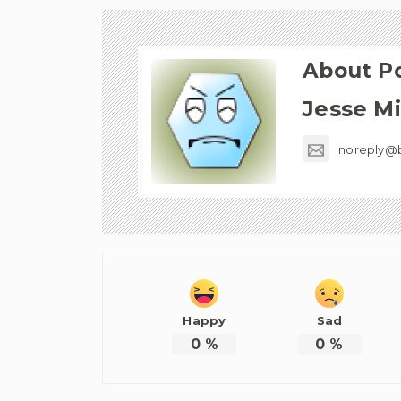
About P
Jesse Mi
noreply@
Happy
Sad
0
%
0
%