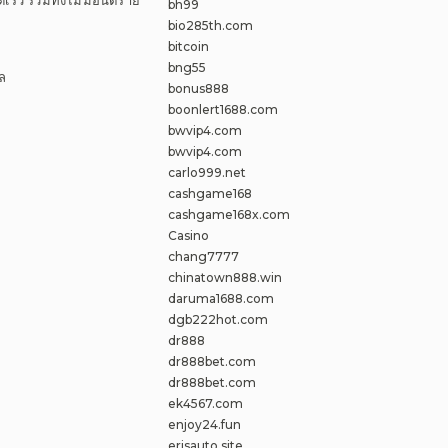
เร็ว รวมทั้งไม่มีอันตราย
bh99
bio285th.com
bitcoin
bng55
ล
bonus888
boonlert1688.com
bwvip4.com
bwvip4.com
carlo999.net
cashgame168
cashgame168x.com
Casino
chang7777
chinatown888.win
daruma1688.com
dgb222hot.com
dr888
dr888bet.com
dr888bet.com
ek4567.com
enjoy24.fun
erisauto.site