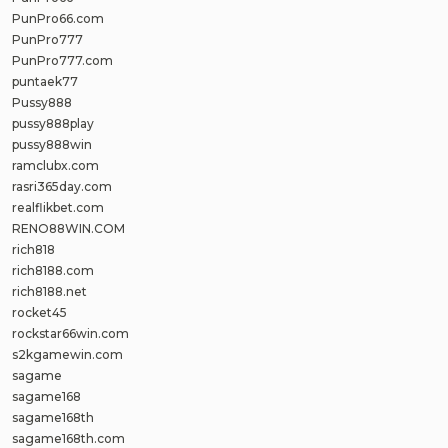
PunPro66.com
PunPro777
PunPro777.com
puntaek77
Pussy888
pussy888play
pussy888win
ramclubx.com
rasri365day.com
realflikbet.com
RENO88WIN.COM
rich818
rich8188.com
rich8188.net
rocket45
rockstar66win.com
s2kgamewin.com
sagame
sagame168
sagame168th
sagame168th.com