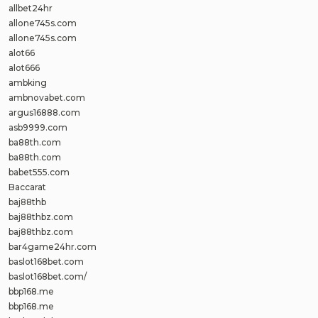
allbet24hr
allone745s.com
allone745s.com
alot66
alot666
ambking
ambnovabet.com
argus16888.com
asb9999.com
ba88th.com
ba88th.com
babet555.com
Baccarat
baj88thb
baj88thbz.com
baj88thbz.com
bar4game24hr.com
baslot168bet.com
baslot168bet.com/
bbp168.me
bbp168.me