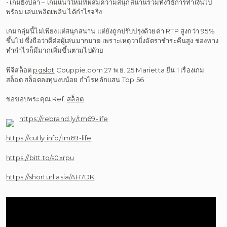
• เกมยิงปลา – เกมแนวใหม่ที่ผสมความสนุกสนานรวมทั้งวิธีการทำเงินไป
พร้อม เล่นเพลิดเพลิน ได้กำไรจริง
เกมกลุ่มนี้ไม่เพียงแต่สนุกสนาน แต่ยังถูกปรับปรุงด้วยค่า RTP สูงกว่า 95%
ขึ้นไป ซึ่งถือว่าดีต่อผู้เล่นมากมาย เพราะเหตุว่ายิ่งอัตราชำระคืนสูง ช่องทาง
ทำกำไรก็มีมากเพิ่มขึ้นตามไปด้วย
พีจีสล็อต
pgslot
Couppie.com 27 พ.ย. 25 Marietta ยืน 1 เรื่องเกม
สล็อต สล็อตลงทุนงบน้อย กำไรหลักแสน Top 56
ขอขอบพระคุณ Ref.
สล็อต
https://rebrand.ly/tm69-life
https://cutly.info/tm69-life
https://bitt.to/s0xrpu
https://shorturl.asia/AH7DK