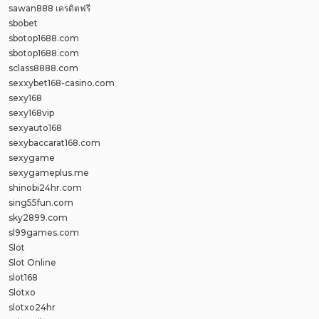
sawan888 เครดิตฟรี
sbobet
sbotop1688.com
sbotop1688.com
sclass8888.com
sexxybet168-casino.com
sexy168
sexy168vip
sexyauto168
sexybaccarat168.com
sexygame
sexygameplus.me
shinobi24hr.com
sing55fun.com
sky2899.com
sl99games.com
Slot
Slot Online
slot168
Slotxo
slotxo24hr