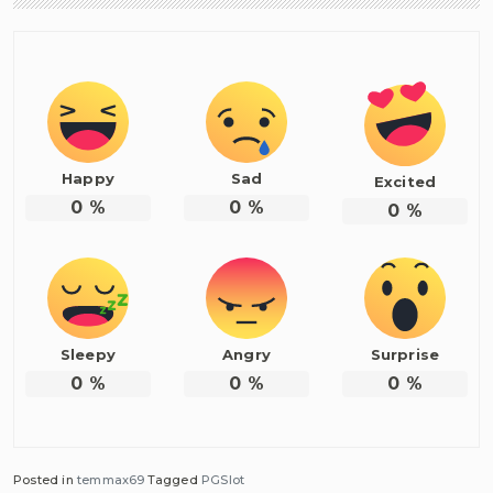
Happy
Sad
Excited
0
%
0
%
0
%
Sleepy
Angry
Surprise
0
%
0
%
0
%
Posted in
temmax69
Tagged
PGSlot