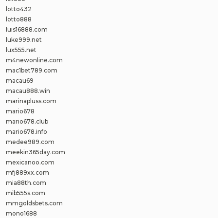
lotto432
lotto888
luis16888.com
luke999.net
lux555.net
m4newonline.com
mac1bet789.com
macau69
macau888.win
marinapluss.com
mario678
mario678.club
mario678.info
medee989.com
meekin365day.com
mexicanoo.com
mfj889xx.com
mia88th.com
mib555s.com
mmgoldsbets.com
mono1688