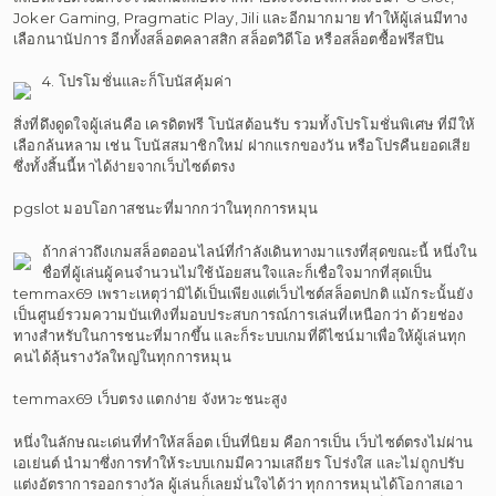
Joker Gaming, Pragmatic Play, Jili และอีกมากมาย ทำให้ผู้เล่นมีทาง
เลือกนานัปการ อีกทั้งสล็อตคลาสสิก สล็อตวิดีโอ หรือสล็อตซื้อฟรีสปิน
4. โปรโมชั่นและก็โบนัสคุ้มค่า
สิ่งที่ดึงดูดใจผู้เล่นคือ เครดิตฟรี โบนัสต้อนรับ รวมทั้งโปรโมชั่นพิเศษ ที่มีให้
เลือกล้นหลาม เช่น โบนัสสมาชิกใหม่ ฝากแรกของวัน หรือโปรคืนยอดเสีย
ซึ่งทั้งสิ้นนี้หาได้ง่ายจากเว็บไซต์ตรง
pgslot มอบโอกาสชนะที่มากกว่าในทุกการหมุน
ถ้ากล่าวถึงเกมสล็อตออนไลน์ที่กำลังเดินทางมาแรงที่สุดขณะนี้ หนึ่งใน
ชื่อที่ผู้เล่นผู้คนจำนวนไม่ใช้น้อยสนใจและก็เชื่อใจมากที่สุดเป็น
temmax69 เพราะเหตุว่ามิได้เป็นเพียงแต่เว็บไซต์สล็อตปกติ แม้กระนั้นยัง
เป็นศูนย์รวมความบันเทิงที่มอบประสบการณ์การเล่นที่เหนือกว่า ด้วยช่อง
ทางสำหรับในการชนะที่มากขึ้น และก็ระบบเกมที่ดีไซน์มาเพื่อให้ผู้เล่นทุก
คนได้ลุ้นรางวัลใหญ่ในทุกการหมุน
temmax69 เว็บตรง แตกง่าย จังหวะชนะสูง
หนึ่งในลักษณะเด่นที่ทำให้สล็อต เป็นที่นิยม คือการเป็น เว็บไซต์ตรงไม่ผ่าน
เอเย่นต์ นำมาซึ่งการทำให้ระบบเกมมีความเสถียร โปร่งใส และไม่ถูกปรับ
แต่งอัตราการออกรางวัล ผู้เล่นก็เลยมั่นใจได้ว่า ทุกการหมุนได้โอกาสเอา