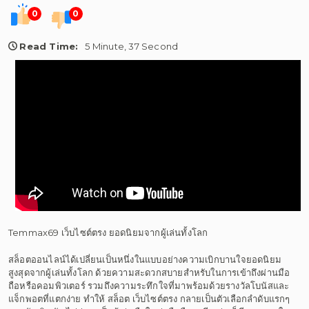
0
0
Read Time:
5 Minute, 37 Second
Temmax69 เว็บไซต์ตรง ยอดนิยมจากผู้เล่นทั้งโลก
สล็อตออนไลน์ได้เปลี่ยนเป็นหนึ่งในแบบอย่างความเบิกบานใจยอดนิยม
สูงสุดจากผู้เล่นทั้งโลก ด้วยความสะดวกสบายสำหรับในการเข้าถึงผ่านมือ
ถือหรือคอมพิวเตอร์ รวมถึงความระทึกใจที่มาพร้อมด้วยรางวัลโบนัสและ
แจ็กพอตที่แตกง่าย ทำให้ สล็อต เว็บไซต์ตรง กลายเป็นตัวเลือกลำดับแรกๆ