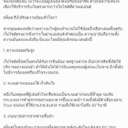
ของนักเดิมพัน ไม่ว่าจะเป็นผู้เล่นมือใหม่หรือมืออาชีพ ต่างก็มีความสนใจ
เลือกใช้บริการกับเว็บตรงมากกว่าเว็บไซต์ที่ผ่านเอเย่นต์
สล็อต ถึงได้รับความนิยมทั่วโลก?
หากคุณเคยสงสัยว่าเพราะอะไรผู้คนจำนวนไม่ใช้น้อยถึงเลือกเล่นสล็อตกับ
เว็บไซต์ตรงมากยิ่งกว่าเว็บผ่านเอเย่นต์ คำตอบเป็น ความน่านับถือรวมทั้ง
ความมั่นคงและยั่งยืน นั่นเอง โดยมีคุณลักษณะเด่นดังนี้
1. ความปลอดภัยสูง
เว็บไซต์สล็อตเว็บตรงได้รับการยืนยันมาตรฐานสากล มีเอกสารสิทธิ์เปิดให้
บริการอย่างแม่นยำ ทำให้มั่นใจได้ว่าเงินลงทุนของผู้เล่นจะไม่หาย อีกทั้งยัง
ไม่มีการฉ้อฉลหรือแก้ไขระบบเกม
2. ระบบฝากถอนออโต้ เร็วทันใจ
หนึ่งในเหตุผลที่ผู้เล่นทั่วโลกชื่นชอบเป็นระบบฝากถอนที่ล้ำยุค รองรับ
กระบวนการทำธุรกรรมผ่านธนาคารชั้นแนวหน้า รวมทั้งยังมีตัวเลือกอย่าง
True Wallet ที่ใช้งานง่าย สะดวก รวมทั้งใช้เวลาไม่ถึง 30 วินาที
3. เกมนานัปการจากค่ายชั้นนำ
สล็อตเว็บตรงมักจะรวมเกมสล็อตจากค่ายดังระดับโลก ดังเช่น PG Slot,