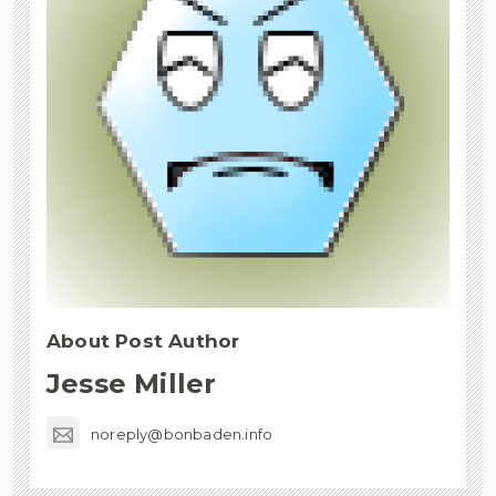
About Post Author
Jesse Miller
noreply@bonbaden.info