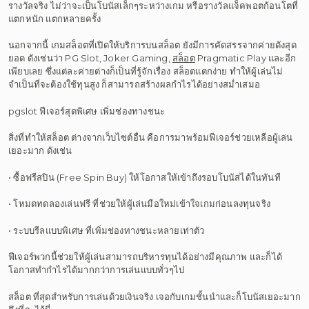
รางวัลจริง ไม่ว่าจะเป็นโบนัสเล็กๆระหว่างเกม หรือรางวัลแจ็คพอตก้อนโตที่
แตกหนัก แตกหลายครั้ง
นอกจากนี้ เกมสล็อตที่เปิดให้บริการบนสล็อต ยังมีการคัดสรรจากค่ายดังสุด
ยอด ดังเช่นว่า PG Slot, Joker Gaming,
สล็อต
Pragmatic Play และอีก
เพียบเลย ซึ่งแต่ละค่ายต่างก็เป็นที่รู้จักเรื่อง สล็อตแตกง่าย ทำให้ผู้เล่นไม่
จำเป็นที่จะต้องใช้ทุนสูง ก็สามารถสร้างผลกำไรได้อย่างสม่ำเสมอ
pgslot ฟีเจอร์สุดพิเศษ เพิ่มช่องทางชนะ
สิ่งที่ทำให้สล็อต ต่างจากเว็บไซต์อื่น คือการมาพร้อมฟีเจอร์ช่วยเหลือผู้เล่น
เยอะมาก ดังเช่น
• ซื้อฟรีสปิน (Free Spin Buy) ให้โอกาสให้เข้าถึงรอบโบนัสได้ในทันที
• โหมดทดลองเล่นฟรี ที่ช่วยให้ผู้เล่นมือใหม่เข้าใจเกมก่อนลงทุนจริง
• ระบบรีลแบบพิเศษ ที่เพิ่มช่องทางชนะหลายเท่าตัว
ฟีเจอร์พวกนี้ช่วยให้ผู้เล่นสามารถบริหารทุนได้อย่างมีคุณภาพ และก็ได้
โอกาสทำกำไรได้มากกว่าการเล่นแบบทั่วๆไป
สล็อต ที่สุดสำหรับการเล่นด้วยเงินจริง เจอกับเกมชั้นนำและก็โบนัสเยอะมาก