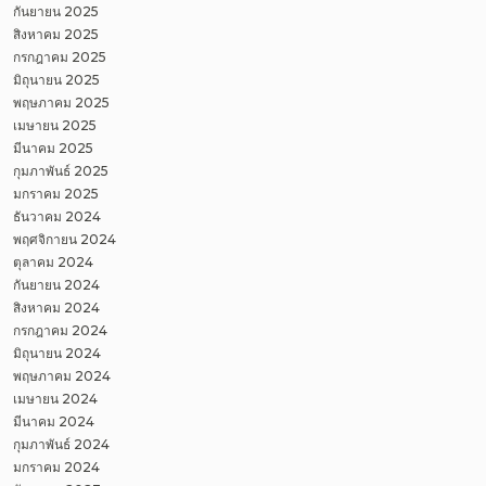
กันยายน 2025
สิงหาคม 2025
กรกฎาคม 2025
มิถุนายน 2025
พฤษภาคม 2025
เมษายน 2025
มีนาคม 2025
กุมภาพันธ์ 2025
มกราคม 2025
ธันวาคม 2024
พฤศจิกายน 2024
ตุลาคม 2024
กันยายน 2024
สิงหาคม 2024
กรกฎาคม 2024
มิถุนายน 2024
พฤษภาคม 2024
เมษายน 2024
มีนาคม 2024
กุมภาพันธ์ 2024
มกราคม 2024