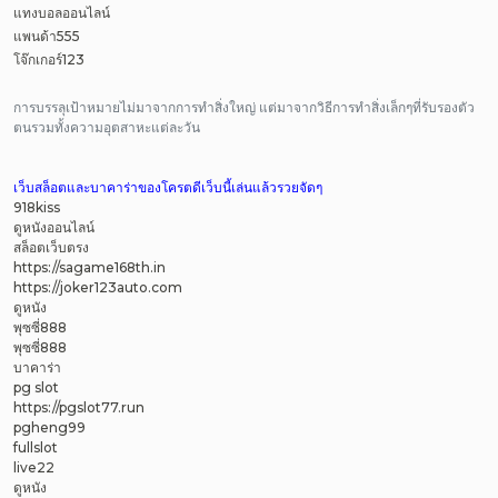
แทงบอลออนไลน์
แพนด้า555
โจ๊กเกอร์123
การบรรลุเป้าหมายไม่มาจากการทำสิ่งใหญ่ แต่มาจากวิธีการทำสิ่งเล็กๆที่รับรองตัว
ตนรวมทั้งความอุตสาหะแต่ละวัน
เว็บสล็อตและบาคาร่าของโครตดีเว็บนี้เล่นแล้วรวยจัดๆ
918kiss
ดูหนังออนไลน์
สล็อตเว็บตรง
https://sagame168th.in
https://joker123auto.com
ดูหนัง
พุซซี่888
พุซซี่888
บาคาร่า
pg slot
https://pgslot77.run
pgheng99
fullslot
live22
ดูหนัง