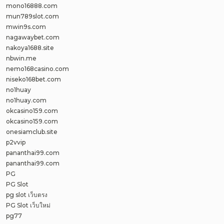
mono16888.com
mun789slot.com
mwin9s.com
nagawaybet.com
nakoya1688.site
nbwin.me
nemo168casino.com
niseko168bet.com
no1huay
no1huay.com
okcasino159.com
okcasino159.com
onesiamclub.site
p2vvip
pananthai99.com
pananthai99.com
PG
PG Slot
pg slot เว็บตรง
PG Slot เว็บใหม่
pg77