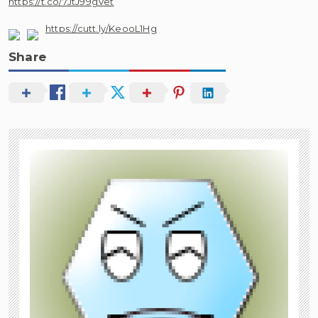
https://t.co/7JtJ99gVet
https://cutt.ly/KeooL1Hg
Share