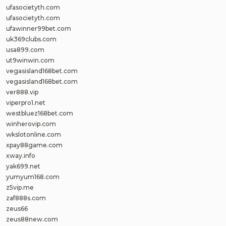
ufasocietyth.com
ufasocietyth.com
ufawinner99bet.com
uk369clubs.com
usa899.com
ut9winwin.com
vegasisland168bet.com
vegasisland168bet.com
ver888.vip
viperpro1.net
westbluez168bet.com
winherovip.com
wkslotonline.com
xpay88game.com
xway.info
yak699.net
yumyum168.com
z5vip.me
zaf888s.com
zeus66
zeus88new.com