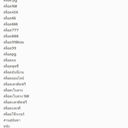
สล็อต pg
สล็อต168
สล็อต456
สล็อต66
สล็อต666
สล็อต777
สล็อต888
สล็อต918kiss
สล็อต99
สล็อตpg
สล็อตxo
สล็อตพุซซี่
สล็อตมันนี่เกม
สล็อตออนไลน์
สล็อตเครดิตฟรี
สล็อตเว็บตรง
สล็อตเว็บตรง 168
สล็อตเเครดิตฟรี
สล็อตแตกดี
สล็อตโจ๊กเกอร์
สวนสุนันทา
หนัง