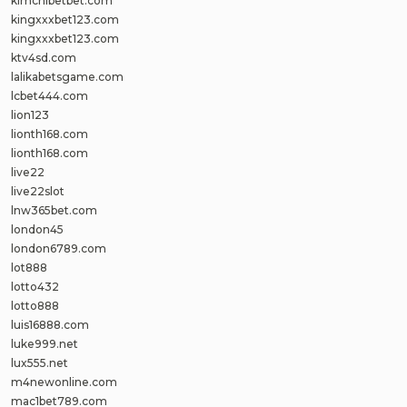
kimchibetbet.com
kingxxxbet123.com
kingxxxbet123.com
ktv4sd.com
lalikabetsgame.com
lcbet444.com
lion123
lionth168.com
lionth168.com
live22
live22slot
lnw365bet.com
london45
london6789.com
lot888
lotto432
lotto888
luis16888.com
luke999.net
lux555.net
m4newonline.com
mac1bet789.com