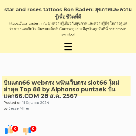
Skip
to
star and roses tattoos Bon Baden: สุขภาพและความ
content
รู้เพื่อชีวิตที่ดี
https://bonbaden.info มุมความรู้เกี่ยวกับสุขภาพและความรู้ดีๆ ในการดูแล
ร่างกายและจิตใจ ค้นพบเคล็ดลับในการอยู่อย่างมีสุขในทุกวันที่นี่ celtic twin
symbol
ปั่นแตก66 webตรง พนันเว็บตรง slot66 ใหม่
ล่าสุด Top 88 by Alphonso puntaek ปั่น
แตก66.COM 28 ส.ค. 2567
Posted on
11 มิถุนายน 2024
by
Jesse Miller
0
0