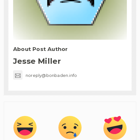
About Post Author
Jesse Miller
noreply@bonbaden.info