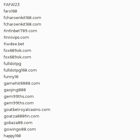
FAFA123
faro168
fcharoenkit168.com
fcharoenkit168.com
finfinbet789.com
finnivips.com
fiwdee.bet
fox689ok.com
fox689ok.com
fullslotpg
fullslotpg168.com
funny18
gamehit8888.com
gaojing888
gem99ths.com
gem99ths.com
goatbetroyalcasino.com
goatza888fin.com
gobaza88.com
gowingo88.com
happy168