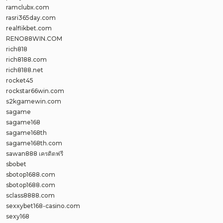
ramclubx.com
rasri365day.com
realflikbet.com
RENO88WIN.COM
rich818
rich8188.com
rich8188.net
rocket45
rockstar66win.com
s2kgamewin.com
sagame
sagame168
sagame168th
sagame168th.com
sawan888 เครดิตฟรี
sbobet
sbotop1688.com
sbotop1688.com
sclass8888.com
sexxybet168-casino.com
sexy168