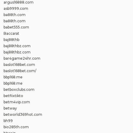
argus16888.com
asb9999.com
ba88th.com
ba88th.com
babet555.com
Baccarat
baj88thb
baj88thbz.com
baj88thbz.com
bar4game24hr.com
baslot168bet.com
baslot168bet.com/
bbp168.me
bbp168.me
betboxclubs.com
betflixtikto
betm4vip.com
betway
betworld369hot.com
bh99
bio285th.com