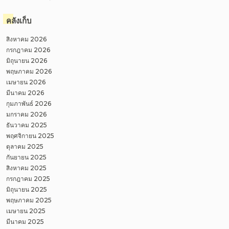
คลังเก็บ
สิงหาคม 2026
กรกฎาคม 2026
มิถุนายน 2026
พฤษภาคม 2026
เมษายน 2026
มีนาคม 2026
กุมภาพันธ์ 2026
มกราคม 2026
ธันวาคม 2025
พฤศจิกายน 2025
ตุลาคม 2025
กันยายน 2025
สิงหาคม 2025
กรกฎาคม 2025
มิถุนายน 2025
พฤษภาคม 2025
เมษายน 2025
มีนาคม 2025