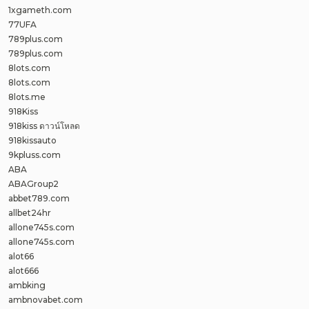
1xgameth.com
77UFA
789plus.com
789plus.com
8lots.com
8lots.com
8lots.me
918Kiss
918kiss ดาวน์โหลด
918kissauto
9kpluss.com
ABA
ABAGroup2
abbet789.com
allbet24hr
allone745s.com
allone745s.com
alot66
alot666
ambking
ambnovabet.com