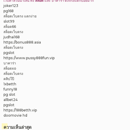
เว็บคาสิโนน่าเล่น ทั้ง
สล็อต
และ
บาคาร่า
ตึงจริงแตกบ่อยมาก
joker123
pg168
สล็อตเว็บตรง แตกง่าย
slot99
สล็อต66
สล็อตเว็บตรง
judhai168
https://bonus888.asia
สล็อตเว็บตรง
pgslot
https://www.pussy888fun.vip
บาคาร่า
สล็อตxo
สล็อตเว็บตรง
คลิปโป๊
1xbetth
funny18
pg slot
allbet24
pgslot
https://188betth.vip
doomovie hd
ความเห็นล่าสุด