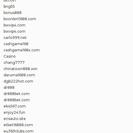
bitcoin
bng55
bonus888
boonlert1688.com
bwvip4.com
bwvip4.com
carlo999.net
cashgame168
cashgame168x.com
Casino
chang7777
chinatown888.win
daruma1688.com
dgb222hot.com
dr888
dr888bet.com
dr888bet.com
ek4567.com
enjoy24.fun
erisauto.site
etbet16888.com
eu369clubs.com