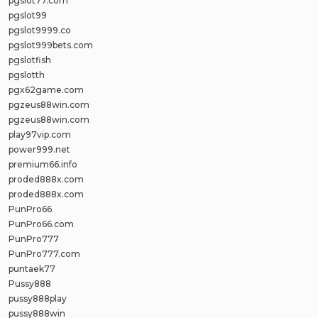
pgslot77.com
pgslot99
pgslot9999.co
pgslot999bets.com
pgslotfish
pgslotth
pgx62game.com
pgzeus88win.com
pgzeus88win.com
play97vip.com
power999.net
premium66.info
proded888x.com
proded888x.com
PunPro66
PunPro66.com
PunPro777
PunPro777.com
puntaek77
Pussy888
pussy888play
pussy888win