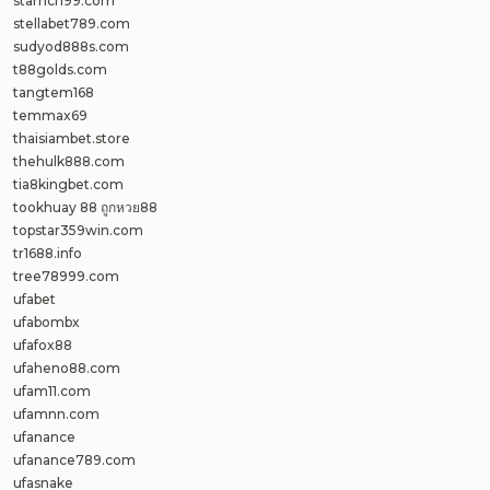
starrich99.com
stellabet789.com
sudyod888s.com
t88golds.com
tangtem168
temmax69
thaisiambet.store
thehulk888.com
tia8kingbet.com
tookhuay 88 ถูกหวย88
topstar359win.com
tr1688.info
tree78999.com
ufabet
ufabombx
ufafox88
ufaheno88.com
ufam11.com
ufamnn.com
ufanance
ufanance789.com
ufasnake