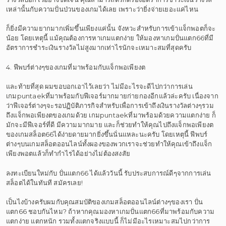
เหล่านั้นกับความปั่นป่วนของเกมได้เลย เพราะว่ายิ่งจ่ายเยอะแค่ไหน
ก็ยิ่งมีความยากมากเพิ่มขึ้นเพียงแค่นั้น จังหวะสำหรับการเข้าแจ็กพอตก็จะ
น้อย โดยเหตุนี้ แม้คุณต้องการหาเกมแตกง่าย ให้มองหาเกมปั่นแตก66ที่มี
อัตราการชำระเงินรางวัลไม่สูงมากเท่าไรนักจะเหมาะสมที่สุดครับ
4. ฟีพบร์ต่างๆของเกมที่มาพร้อมกับแจ็กพอเพียงต
และท้ายที่สุด ผมขอบอกเอาไว้เลยว่า ไม่มีอะไรจะดีไปกว่าการเล่น
เกมpuntaekที่มาพร้อมกับฟีเจอร์มากมายก่ายกองอีกแล้วล่ะครับ เนื่องจาก
ว่าฟีเจอร์ต่างๆจะรอปฏิบัติภารกิจสำหรับเพื่อการเข้าถึงเงินรางวัลต่างๆรวม
ถึงแจ็กพอเพียงตของเกมด้วย เกมpuntaekที่มาพร้อมด้วยความแตกง่าย ก็
มักจะมีฟีเจอร์ที่ดี มีความมากมาย และก็ช่วยทำให้คุณไปถึงแจ็กพอเพียงต
ของเกมสล็อต66ได้ง่ายดายมากยิ่งขึ้นนั่นแหละนะครับ โดยเหตุนี้ ฟีพบร์
ต่างๆบนเกมสล็อตออนไลน์ทั้งผองของพวกเราจะช่วยทำให้คุณเข้าถึงแจ็ก
เพียงพอตแล้วก็ทำกำไรได้อย่างไม่ต้องสงสัย
ลงทะเบียนใหม่กับ ปั่นแตก66 ได้แล้ววันนี้ รับประสบการณ์ดีๆจากการเล่น
สล็อตได้ในทันที สมัครเลย!
เป็นไงบ้างครับผมกับคุณสมบัติของเกมสล็อตออนไลน์ต่างๆของเรา ปั่น
แตก66 ชอบกันไหม? ถ้าหากคุณมองหาเกมปั่นแตก66ที่มาพร้อมกับความ
แตกง่าย แตกหนัก รวมทั้งแตกจริงแบบนี้ ก็ไม่มีอะไรเหมาะสมไปกว่าการ