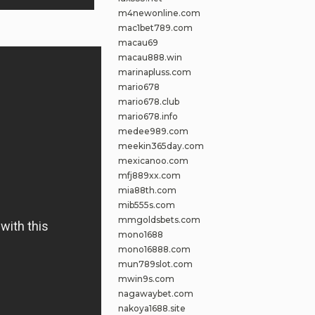
m4newonline.com
mac1bet789.com
macau69
macau888.win
marinapluss.com
mario678
mario678.club
mario678.info
medee989.com
meekin365day.com
mexicanoo.com
mfj889xx.com
mia88th.com
mib555s.com
mmgoldsbets.com
mono1688
mono16888.com
mun789slot.com
mwin9s.com
nagawaybet.com
nakoya1688.site