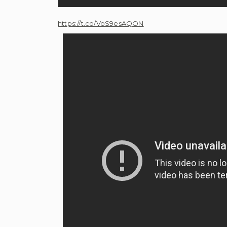
https://t.co/VoS9esAQON