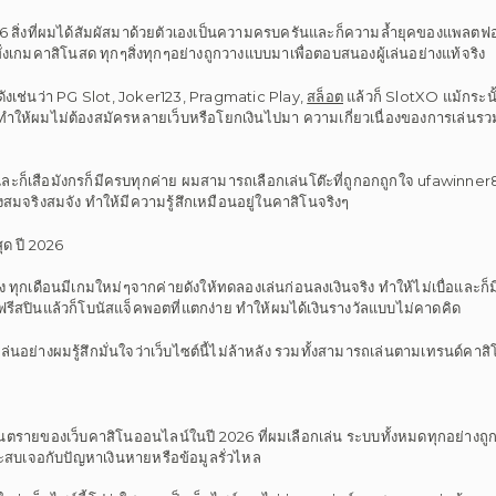
สิ่งที่ผมได้สัมผัสมาด้วยตัวเองเป็นความครบครันและก็ความล้ำยุคของแพลตฟอร์
่งเกมคาสิโนสด ทุกๆสิ่งทุกๆอย่างถูกวางแบบมาเพื่อตอบสนองผู้เล่นอย่างแท้จริง
ก ดังเช่นว่า PG Slot, Joker123, Pragmatic Play,
สล็อต
แล้วก็ SlotXO แม้กระนั้
 ทำให้ผมไม่ต้องสมัครหลายเว็บหรือโยกเงินไปมา ความเกี่ยวเนื่องของการเล่นรวม
 และก็เสือมังกรก็มีครบทุกค่าย ผมสามารถเลือกเล่นโต๊ะที่ถูกอกถูกใจ ufawinner
สมจริงสมจัง ทำให้มีความรู้สึกเหมือนอยู่ในคาสิโนจริงๆ
ด ปี 2026
่อง ทุกเดือนมีเกมใหม่ๆจากค่ายดังให้ทดลองเล่นก่อนลงเงินจริง ทำให้ไม่เบื่อและ
ร์ฟรีสปินแล้วก็โบนัสแจ็คพอตที่แตกง่าย ทำให้ผมได้เงินรางวัลแบบไม่คาดคิด
ล่นอย่างผมรู้สึกมั่นใจว่าเว็บไซต์นี้ไม่ล้าหลัง รวมทั้งสามารถเล่นตามเทรนด์คา
็นอันตรายของเว็บคาสิโนออนไลน์ในปี 2026 ที่ผมเลือกเล่น ระบบทั้งหมดทุกอย่างถู
ระสบเจอกับปัญหาเงินหายหรือข้อมูลรั่วไหล