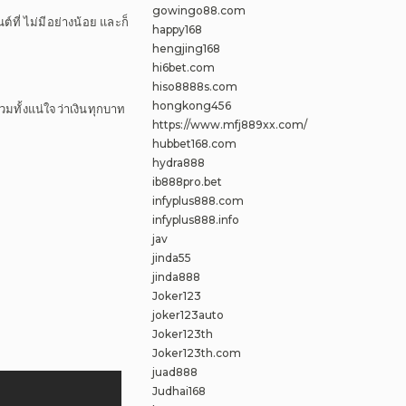
gowingo88.com
์ที่ ไม่มีอย่างน้อย และก็
happy168
hengjing168
hi6bet.com
hiso8888s.com
hongkong456
มทั้งแน่ใจว่าเงินทุกบาท
https://www.mfj889xx.com/
hubbet168.com
hydra888
ib888pro.bet
infyplus888.com
infyplus888.info
jav
jinda55
jinda888
Joker123
joker123auto
Joker123th
Joker123th.com
juad888
Judhai168