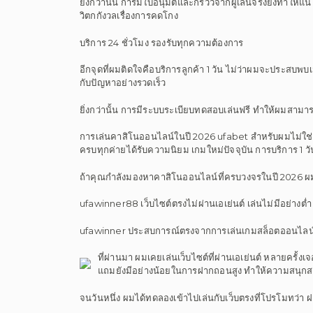
ยิ่งกว่านั้น การมีใบอนุมัติและก็รีวิวจากผู้เล่นจริงยิ่งทำให
วิตกกังวลเรื่องการคดโกง
บริการ 24 ชั่วโมง รองรับทุกความต้องการ
อีกจุดที่ผมติดใจคือบริการลูกค้า 1 วัน ไม่ว่าผมจะประสบพบ
กับปัญหาอย่างรวดเร็ว
ยิ่งกว่านั้น การมีระบบระเบียบทดสอบเล่นฟรี ทำให้ผมสามา
การเล่นคาสิโนออนไลน์ในปี 2026 ufabet สำหรับผมไม่ใช่แค
ครบทุกค่ายได้รับความนิยม เกมใหม่ปัจจุบัน การบริการ 1 วัน แล
ถ้าคุณกำลังมองหาคาสิโนออนไลน์ที่ครบวงจรในปี 2026 ผมช
ufawinner88 เว็บไซต์ตรงไม่ผ่านเอเย่นต์ เล่นไม่มีอย่างต่
ufawinner ประสบการณ์ตรงจากการเล่นเกมสล็อตออนไลน์กับ
ที่ผ่านมา ผมเคยเล่นเว็บไซต์ที่ผ่านเอเย่นต์ หลายครั้
แถมยังมีอย่างน้อยในการฝากถอนสูง ทำให้ความสนุกสนา
จนวันหนึ่ง ผมได้ทดลองเข้าไปเล่นกับเว็บตรงที่โปรโมทว่า ฝ