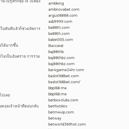
ามไม่รู้สึกกลุ้มใจ ไม่ต้อง
ambking
ambnovabet.com
argus16888.com
asb9999.com
ba88th.com
บในทันทีแล้วก็ช่วยจัดการ
ba88th.com
babet555.com
งได้มากขึ้น
Baccarat
baj88thb
้งไม่เป็นอันตราย การรวม
baj88thbz.com
baj88thbz.com
bar4game24hr.com
baslot168bet.com
baslot168bet.com/
bbp168.me
bbp168.me
์ไปเลย
betboxclubs.com
่งคอยเจ้าหน้าที่ตอบกลับ
betflixtikto
betm4vip.com
betway
betworld369hot.com