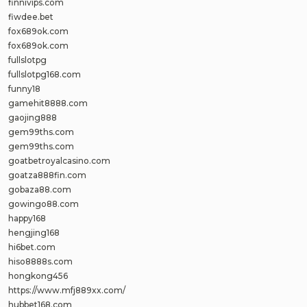
finnivips.com
fiwdee.bet
fox689ok.com
fox689ok.com
fullslotpg
fullslotpg168.com
funny18
gamehit8888.com
gaojing888
gem99ths.com
gem99ths.com
goatbetroyalcasino.com
goatza888fin.com
gobaza88.com
gowingo88.com
happy168
hengjing168
hi6bet.com
hiso8888s.com
hongkong456
https://www.mfj889xx.com/
hubbet168.com