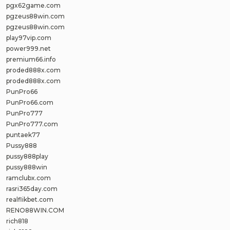
pgx62game.com
pgzeus88win.com
pgzeus88win.com
play97vip.com
power999.net
premium66.info
proded888x.com
proded888x.com
PunPro66
PunPro66.com
PunPro777
PunPro777.com
puntaek77
Pussy888
pussy888play
pussy888win
ramclubx.com
rasri365day.com
realflikbet.com
RENO88WIN.COM
rich818