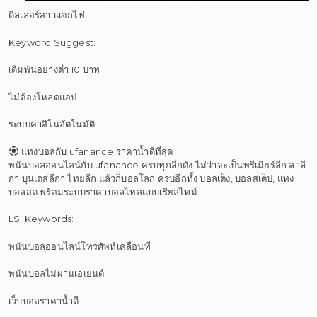
ดีลเลอร์สาวแจกไพ่
Keyword Suggest:
เดิมพันอย่างต่ำ 10 บาท
ไม่ต้องโหลดแอป
ระบบคาสิโนอัตโนมัติ
แทงบอลกับ ufanance ราคาน้ำดีที่สุด
พนันบอลออนไลน์กับ ufanance ครบทุกลีกดัง ไม่ว่าจะเป็นพรีเมียร์ลีก ลาลี
กา บุนเดสลีกา ไทยลีก แล้วก็บอลโลก ครบอีกทั้ง บอลเต็ง, บอลสเต็ป, แทง
บอลสด พร้อมระบบราคาบอลไหลแบบเรียลไทม์
LSI Keywords:
พนันบอลออนไลน์โทรศัพท์เคลื่อนที่
พนันบอลไม่ผ่านเอเย่นต์
เว็บบอลราคาน้ำดี