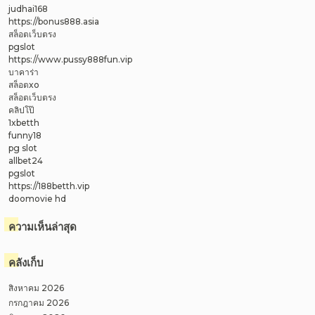
judhai168
https://bonus888.asia
สล็อตเว็บตรง
pgslot
https://www.pussy888fun.vip
บาคาร่า
สล็อตxo
สล็อตเว็บตรง
คลิปโป๊
1xbetth
funny18
pg slot
allbet24
pgslot
https://188betth.vip
doomovie hd
ความเห็นล่าสุด
คลังเก็บ
สิงหาคม 2026
กรกฎาคม 2026