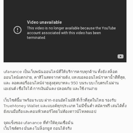
ufanance เป็นเว็บพนันออนไลน์ที่ให้บริการครบทุกด้าน ทั้งยัง สล็อต
ออนไลน์แตกง่าย, คาสิโนสดจากค่ายดัง, แทงบอลออนไลน์ราคาน้ำดีที่สุด,
และ ลอตเตอรี่ออนไลน์จ่ายสูงสุดบาทละ 950 บนระบบ เว็บตรงไม่ผ่าน
เอเย่นต์ เชื่อใจได้ การเงินมั่นคง ปลอดภัย และใช้งานง่าย
เว็บไซต์นี้มาพร้อมระบบ ฝาก-ถอนอัตโนมัติ ที่เร็วที่สุดในไทย รองรับ
TrueMoney Wallet และแบงค์ทุกประเภท ไม่มีขั้นต่ำ สมัครฟรี เล่นได้ทั้ง
ยังบนมือถือและคอมพิวเตอร์โดยไม่ต้องดาวน์โหลดแอป
จุดแข็งของ ufanance ที่ทำให้คุณเชื่อมั่น
เว็บไซต์ตรง มั่นคง ไม่ล็อกยูส ถอนได้จริง