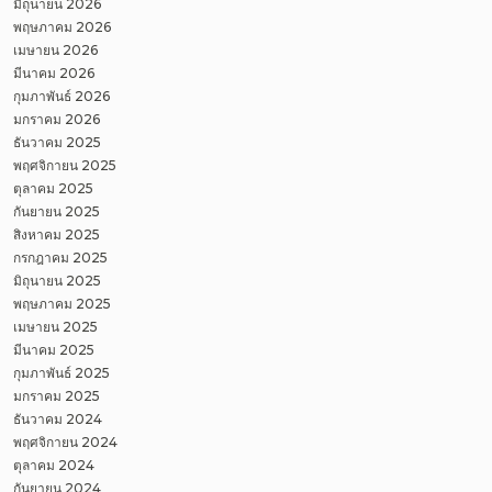
มิถุนายน 2026
พฤษภาคม 2026
เมษายน 2026
มีนาคม 2026
กุมภาพันธ์ 2026
มกราคม 2026
ธันวาคม 2025
พฤศจิกายน 2025
ตุลาคม 2025
กันยายน 2025
สิงหาคม 2025
กรกฎาคม 2025
มิถุนายน 2025
พฤษภาคม 2025
เมษายน 2025
มีนาคม 2025
กุมภาพันธ์ 2025
มกราคม 2025
ธันวาคม 2024
พฤศจิกายน 2024
ตุลาคม 2024
กันยายน 2024