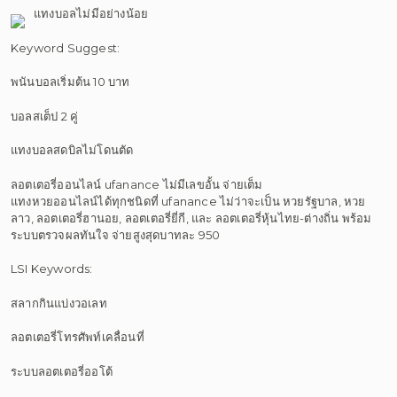
แทงบอลไม่มีอย่างน้อย
Keyword Suggest:
พนันบอลเริ่มต้น 10 บาท
บอลสเต็ป 2 คู่
แทงบอลสดบิลไม่โดนตัด
ลอตเตอรี่ออนไลน์ ufanance ไม่มีเลขอั้น จ่ายเต็ม
แทงหวยออนไลน์ได้ทุกชนิดที่ ufanance ไม่ว่าจะเป็น หวยรัฐบาล, หวย
ลาว, ลอตเตอรี่ฮานอย, ลอตเตอรี่ยี่กี, และ ลอตเตอรี่หุ้นไทย-ต่างถิ่น พร้อม
ระบบตรวจผลทันใจ จ่ายสูงสุดบาทละ 950
LSI Keywords:
สลากกินแบ่งวอเลท
ลอตเตอรี่โทรศัพท์เคลื่อนที่
ระบบลอตเตอรี่ออโต้