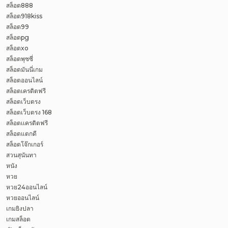
สล็อต888
สล็อต918kiss
สล็อต99
สล็อตpg
สล็อตxo
สล็อตพุซซี่
สล็อตมันนี่เกม
สล็อตออนไลน์
สล็อตเครดิตฟรี
สล็อตเว็บตรง
สล็อตเว็บตรง 168
สล็อตเเครดิตฟรี
สล็อตแตกดี
สล็อตโจ๊กเกอร์
สวนสุนันทา
หนัง
หวย
หวย24ออนไลน์
หวยออนไลน์
เกมยิงปลา
เกมสล็อต