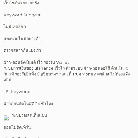
เว็บไซต์หวยจ่ายจริง
Keyword Suggest:
ไม่มีเลขล็อก
แทงหวยไม่มีอย่างต่ำ
ตรวจสลากกินแบ่งเร็ว
ฝาก-ถอนอัตโนมัติ เร็ว รองรับ Wallet
ระบบการเงินของ ufanance เร็วไว ด้วยระบบ ฝาก-ถอนออโต้ ด้านใน 10
วินาที รองรับอีกทั้ง บัญชีธนาคาร และก็ TrueMoney Wallet ไม่ต้องแจ้ง
สลิป
LSI Keywords:
ฝากถอนอัตโนมัติ 24 ชั่วโมง
ระบบวอเลทเต็มแบบ
ถอนไม่ติดเทิร์น