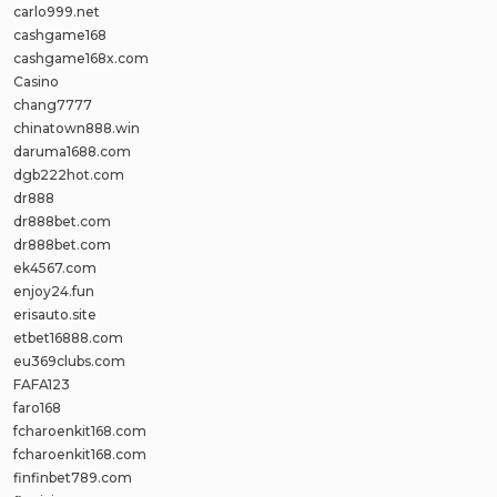
carlo999.net
cashgame168
cashgame168x.com
Casino
chang7777
chinatown888.win
daruma1688.com
dgb222hot.com
dr888
dr888bet.com
dr888bet.com
ek4567.com
enjoy24.fun
erisauto.site
etbet16888.com
eu369clubs.com
FAFA123
faro168
fcharoenkit168.com
fcharoenkit168.com
finfinbet789.com