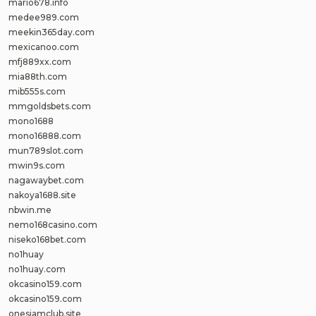
mario678.info
medee989.com
meekin365day.com
mexicanoo.com
mfj889xx.com
mia88th.com
mib555s.com
mmgoldsbets.com
mono1688
mono16888.com
mun789slot.com
mwin9s.com
nagawaybet.com
nakoya1688.site
nbwin.me
nemo168casino.com
niseko168bet.com
no1huay
no1huay.com
okcasino159.com
okcasino159.com
onesiamclub.site