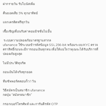
ฝากรายวัน รับโบนัสเพิ่ม
คืนยอดเสีย 5% ทุกอาทิตย์
แจกเครดิตฟรีทุกวัน
เชื้อเชิญเพื่อนรับค่าคอมมิชชั่นไม่อั้น
️ ระบบความปลอดภัยมาตรฐานสากล
ufanance ใช้ระบบเข้ารหัสข้อมูล SSL 256-bit พร้อมระบบ KYC ตรวจ
ตราสิทธิ์ก่อนจะมีการถอนเงินทุกหน เพื่อให้แน่ใจว่าคุณจะได้รับบริการที่
ปลอดภัยสูงสุด
ไม่มีประวัติทุจริต
ถอนเงินได้จริงทุกยอด
ทีมซัพพอร์ตตอบเร็ว 1 วัน
วิธีสมัครเป็นสมาชิก ufanance
กดปุ่ม “สมัครสมาชิก”
กรอกเบอร์โทรศัพท์ และการันตีรหัส OTP