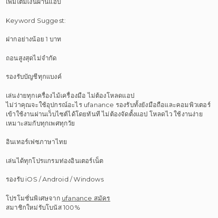
เพิ่มเติมเงินผ่านแอป
Keyword Suggest:
ฝากอย่างน้อย 1 บาท
ถอนสูงสุดไม่จำกัด
รองรับบัญชีทุกแบงค์
เล่นง่ายทุกเครื่องไม้เครื่องมือ ไม่ต้องโหลดแอป
ไม่ว่าคุณจะใช้อุปกรณ์อะไร ufanance รองรับทั้งยังมือถือและคอมพิวเตอร์
เข้าใช้งานผ่านเว็บไซต์ได้โดยทันที ไม่ต้องจัดตั้งแอป โหลดไว ใช้งานง่าย
เหมาะสมกับทุกเพศทุกวัย
อินเทอร์เฟซภาษาไทย
เล่นได้ทุกโปรแกรมท่องอินเตอร์เน็ต
รองรับ iOS / Android / Windows
โปรโมชั่นพิเศษจาก
ufanance สมัคร
สมาชิกใหม่รับโบนัส 100%