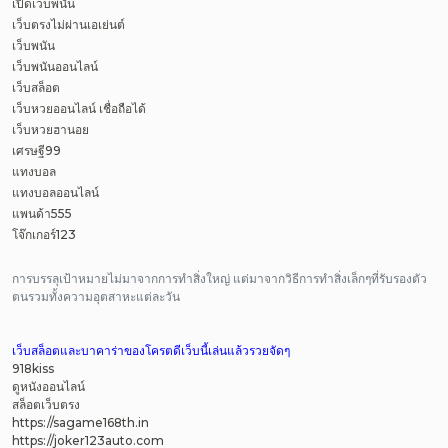
เปิดเว็บพนัน
เว็บตรงไม่ผ่านเอเย่นต์
เว็บพนัน
เว็บพนันออนไลน์
เว็บสล็อต
เว็บหวยออนไลน์ เชื่อถือได้
เว็บหวยฮานอย
เศรษฐี99
แทงบอล
แทงบอลออนไลน์
แพนด้า555
โจ๊กเกอร์123
การบรรลุเป้าหมายไม่มาจากการทำสิ่งใหญ่ แต่มาจากวิธีการทำสิ่งเล็กๆที่รับรองตัว
ตนรวมทั้งความอุตสาหะแต่ละวัน
เว็บสล็อตและบาคาร่าของโครตดีเว็บนี้เล่นแล้วรวยจัดๆ
918kiss
ดูหนังออนไลน์
สล็อตเว็บตรง
https://sagame168th.in
https://joker123auto.com