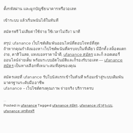
ตั้งรหัสผ่าน และผูกบัญชีธนาคารหรือวอเลท
เข้าระบบ แล้วเริ่มพนันได้ในทันที
สมัครฟรี ไม่เสียค่าใช้จ่าย ใช้เวลาไม่ถึง 1 นาที
สรุป: ufanance เว็บไซต์เดิมพันออนไลน์ที่ตอบโจทย์ที่สุด
ถ้าหากคุณกำลังมองหา เว็บไซต์พนันที่ครบจบในที่เดียว มีอีกทั้ง สล็อตแตก
ง่าย, คาสิโนสด, แทงบอลราคาน้ำดี,
ufanance สมัคร
และก็ ลอตเตอรี่
ออนไลน์จ่ายเต็ม พร้อมระบบอัตโนมัติและก็รองรับวอเลท —
ufanance
สมัคร
เป็นทางเลือกที่เหมาะสมที่สุดของคุณ
สมัครเลยที่ ufanance รับโบนัสแรกเข้าในทันที พร้อมเข้าสู่ระบบเดิมพัน
มาตรฐานระดับมืออาชีพ
ufanance – เว็บไซต์ตรงคุณภาพ จ่ายจริง บริการครบ
…
Posted in
ufanance
Tagged
ufanance สมัคร
,
ufanance เข้าสู่ระบบ
,
ufanance เครดิตฟรี