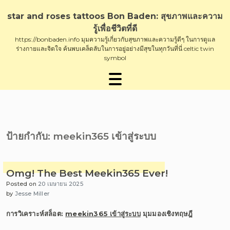
Skip
to
star and roses tattoos Bon Baden: สุขภาพและความ
content
รู้เพื่อชีวิตที่ดี
https://bonbaden.info มุมความรู้เกี่ยวกับสุขภาพและความรู้ดีๆ ในการดูแล
ร่างกายและจิตใจ ค้นพบเคล็ดลับในการอยู่อย่างมีสุขในทุกวันที่นี่ celtic twin
symbol
ป้ายกำกับ:
meekin365 เข้าสู่ระบบ
Omg! The Best Meekin365 Ever!
Posted on
20 เมษายน 2025
by
Jesse Miller
การวิเคราะห์สล็อต:
meekin365 เข้าสู่ระบบ
มุมมองเชิงทฤษฎี