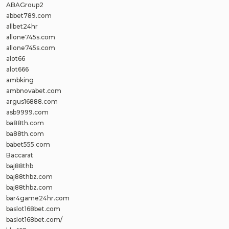
ABAGroup2
abbet789.com
allbet24hr
allone745s.com
allone745s.com
alot66
alot666
ambking
ambnovabet.com
argus16888.com
asb9999.com
ba88th.com
ba88th.com
babet555.com
Baccarat
baj88thb
baj88thbz.com
baj88thbz.com
bar4game24hr.com
baslot168bet.com
baslot168bet.com/