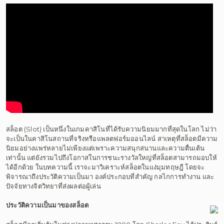
สล็อต (Slot) เป็นหนึ่งในเกมคาสิโนที่ได้รับความนิยมมากที่สุดในโลก ไม่ว่า
จะเป็นในคาสิโนสถานที่จริงหรือแพลตฟอร์มออนไลน์ สาเหตุที่สล็อตมีความ
นิยมอย่างแพร่หลายไม่เพียงแต่เพราะความสนุกสนานและความตื่นเต้น
เท่านั้น แต่ยังรวมไปถึงโอกาสในการชนะรางวัลใหญ่ที่สล็อตสามารถมอบให้
ได้อีกด้วย ในบทความนี้ เราจะมาวิเคราะห์สล็อตในแง่มุมทฤษฎี โดยจะ
พิจารณาถึงประวัติความเป็นมา องค์ประกอบที่สำคัญ กลไกการทำงาน และ
ปัจจัยทางจิตวิทยาที่ส่งผลต่อผู้เล่น
ประวัติความเป็นมาของสล็อต