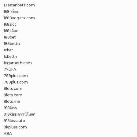
13satanbets.com
168 สล็อต
1688vegasx.com
168slot
168สล็อต
188bet
188betth
1xbet
1xbetth
1xgameth.com
77UFA
789plus.com
789plus.com
8lots.com
8lots.com
8lots.me
918Kiss
918kiss ดาวน์โหลด
918kissauto
9kpluss.com
ABA