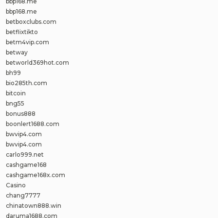
bbp168.me
bbp168.me
betboxclubs.com
betflixtikto
betm4vip.com
betway
betworld369hot.com
bh99
bio285th.com
bitcoin
bng55
bonus888
boonlert1688.com
bwvip4.com
bwvip4.com
carlo999.net
cashgame168
cashgame168x.com
Casino
chang7777
chinatown888.win
daruma1688.com