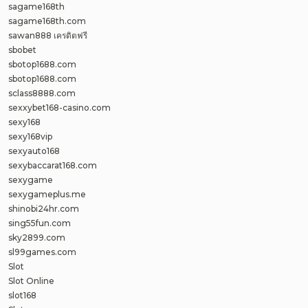
sagame168th
sagame168th.com
sawan888 เครดิตฟรี
sbobet
sbotop1688.com
sbotop1688.com
sclass8888.com
sexxybet168-casino.com
sexy168
sexy168vip
sexyauto168
sexybaccarat168.com
sexygame
sexygameplus.me
shinobi24hr.com
sing55fun.com
sky2899.com
sl99games.com
Slot
Slot Online
slot168