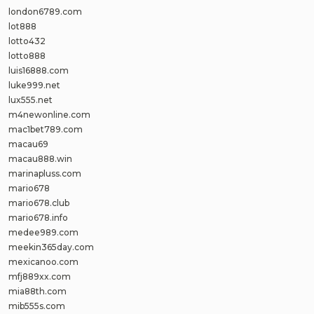
london6789.com
lot888
lotto432
lotto888
luis16888.com
luke999.net
lux555.net
m4newonline.com
mac1bet789.com
macau69
macau888.win
marinapluss.com
mario678
mario678.club
mario678.info
medee989.com
meekin365day.com
mexicanoo.com
mfj889xx.com
mia88th.com
mib555s.com