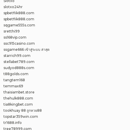
Slotxo
slotxo24hr
spbetflik888.com
spbetflik888.com
sqgame555s.com
sretthi99
ss168vip.com
ssc915casino.com
ssgame666 เข้าสู่ระบบ ล่าสุด
starrich99.com
stellabet789.com
sudyod888s.com
t88golds.com
tangtem168
temmax69
thaisiambet.store
thehulk888.com
tia8kingbet.com
tookhuay 88 ถูกหวย88
topstar359win.com
tr1688.info
tree78999.com