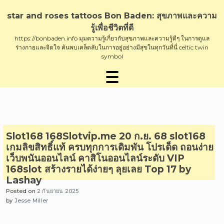
Skip
to
star and roses tattoos Bon Baden: สุขภาพและความ
content
รู้เพื่อชีวิตที่ดี
https://bonbaden.info มุมความรู้เกี่ยวกับสุขภาพและความรู้ดีๆ ในการดูแล
ร่างกายและจิตใจ ค้นพบเคล็ดลับในการอยู่อย่างมีสุขในทุกวันที่นี่ celtic twin
symbol
Slot168 168Slotvip.me 20 ก.ย. 68 slot168
เกมลิขสิทธิ์แท้ ครบทุกการเดิมพัน โปรเด็ด ถอนง่าย
เว็บพนันออนไลน์ คาสิโนออนไลน์ระดับ VIP
168slot สร้างรายได้ง่ายๆ ลุยเลย Top 17 by
Lashay
Posted on
2 กันยายน 2025
by
Jesse Miller