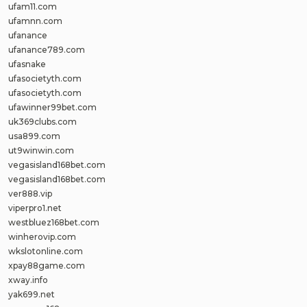
ufam11.com
ufamnn.com
ufanance
ufanance789.com
ufasnake
ufasocietyth.com
ufasocietyth.com
ufawinner99bet.com
uk369clubs.com
usa899.com
ut9winwin.com
vegasisland168bet.com
vegasisland168bet.com
ver888.vip
viperpro1.net
westbluez168bet.com
winherovip.com
wkslotonline.com
xpay88game.com
xway.info
yak699.net