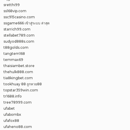
sretthi99
ss168vip.com
ssc915casino.com
ssgame666 เข้าสู่ระบบ ล่าสุด
starrich99.com
stellabet789.com
sudyod888s.com
t88golds.com
tangtem168
temmax69
thaisiambet.store
thehulk888.com
tia8kingbet.com
tookhuay 88 ถูกหวย88
topstar359win.com
tr1688.info
tree78999.com
ufabet
ufabombx
ufafox88
ufaheno88.com