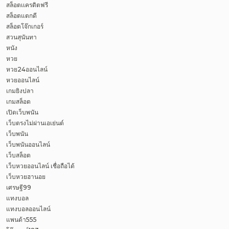
สล็อตเเครดิตฟรี
สล็อตแตกดี
สล็อตโจ๊กเกอร์
สวนสุนันทา
หนัง
หวย
หวย24ออนไลน์
หวยออนไลน์
เกมยิงปลา
เกมสล็อต
เปิดเว็บพนัน
เว็บตรงไม่ผ่านเอเย่นต์
เว็บพนัน
เว็บพนันออนไลน์
เว็บสล็อต
เว็บหวยออนไลน์ เชื่อถือได้
เว็บหวยฮานอย
เศรษฐี99
แทงบอล
แทงบอลออนไลน์
แพนด้า555