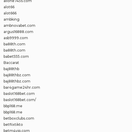
allone745s.com
alot66
alot666
ambking
ambnovabet.com
argus16888.com
asb9999.com
ba88th.com
ba88th.com
babet555.com
Baccarat
baj88thb
baj88thbz.com
baj88thbz.com
bar4game24hr.com
baslot168bet.com
baslot168bet.com/
bbp168.me
bbp168.me
betboxclubs.com
betflixtikto
betm4vip.com