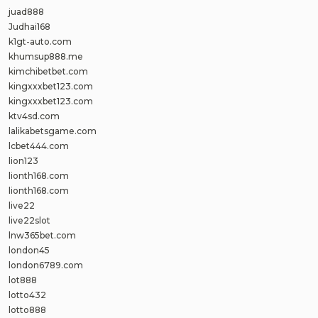
juad888
Judhai168
k1gt-auto.com
khumsup888.me
kimchibetbet.com
kingxxxbet123.com
kingxxxbet123.com
ktv4sd.com
lalikabetsgame.com
lcbet444.com
lion123
lionth168.com
lionth168.com
live22
live22slot
lnw365bet.com
london45
london6789.com
lot888
lotto432
lotto888