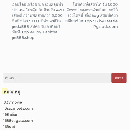
ออนไลน์เครือข่ายครอบคลุมทั่ว
โปรเดียวก็เสียวได้ รับ 1,000
ประเทศ โปรคุ้มเกินต้านรับ 420
อัตราจ่ายสูงกว่าค่ายอื่นสายฟรีก็
เสียงดี กราฟฟิคสวยกว่า 5,000
รวยได้ที่นี่ สล็อตpg สปินทีเดียว
ธีมยิงปลา SLOT กีฬา คาสิโน
เปลี่ยนชีวิต Top 93 by Bettie
jinda888 สมัคร รับเครดิตฟรี
Pgslotk.com
ทันที Top 46 by Tabitha
jin888.shop
ค้นหา
สำหรับ:
หมวดหมู่
037movie
13satanbets.com
168 สล็อต
1688vegasx.com
168slot