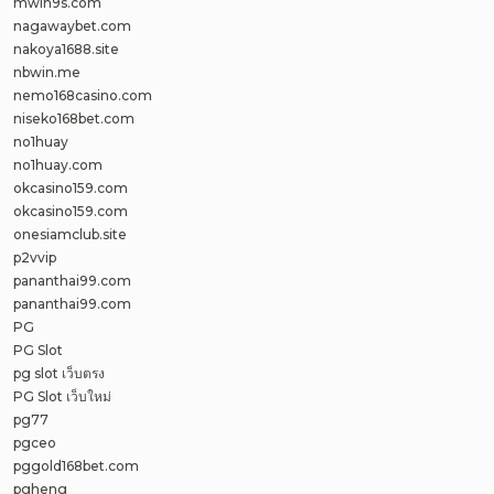
mwin9s.com
nagawaybet.com
nakoya1688.site
nbwin.me
nemo168casino.com
niseko168bet.com
no1huay
no1huay.com
okcasino159.com
okcasino159.com
onesiamclub.site
p2vvip
pananthai99.com
pananthai99.com
PG
PG Slot
pg slot เว็บตรง
PG Slot เว็บใหม่
pg77
pgceo
pggold168bet.com
pgheng