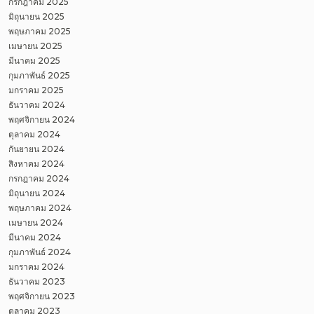
กรกฎาคม 2025
มิถุนายน 2025
พฤษภาคม 2025
เมษายน 2025
มีนาคม 2025
กุมภาพันธ์ 2025
มกราคม 2025
ธันวาคม 2024
พฤศจิกายน 2024
ตุลาคม 2024
กันยายน 2024
สิงหาคม 2024
กรกฎาคม 2024
มิถุนายน 2024
พฤษภาคม 2024
เมษายน 2024
มีนาคม 2024
กุมภาพันธ์ 2024
มกราคม 2024
ธันวาคม 2023
พฤศจิกายน 2023
ตุลาคม 2023