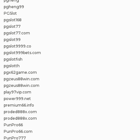
pgheng
pgheng99
PGSlot
pgslot168
pgslot77
pgslot77.com
pgslot99
pgslot9999.co
pgslot999bets.com
pgslotfish
pgslotth
pgx62game.com
pgzeus88win.com
pgzeus88win.com
play97vip.com
power999.net
premium66.info
proded888x.com
proded888x.com
PunPro66
PunPro66.com
PunPro777