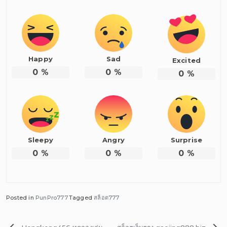
Happy
Sad
Excited
0
%
0
%
0
%
Sleepy
Angry
Surprise
0
%
0
%
0
%
Posted in
PunPro777
Tagged
สล็อต777