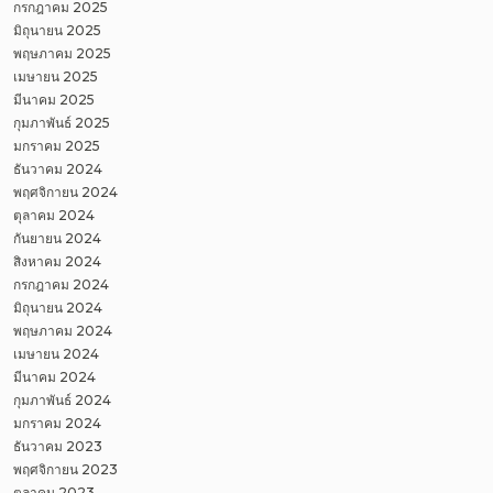
กรกฎาคม 2025
มิถุนายน 2025
พฤษภาคม 2025
เมษายน 2025
มีนาคม 2025
กุมภาพันธ์ 2025
มกราคม 2025
ธันวาคม 2024
พฤศจิกายน 2024
ตุลาคม 2024
กันยายน 2024
สิงหาคม 2024
กรกฎาคม 2024
มิถุนายน 2024
พฤษภาคม 2024
เมษายน 2024
มีนาคม 2024
กุมภาพันธ์ 2024
มกราคม 2024
ธันวาคม 2023
พฤศจิกายน 2023
ตุลาคม 2023