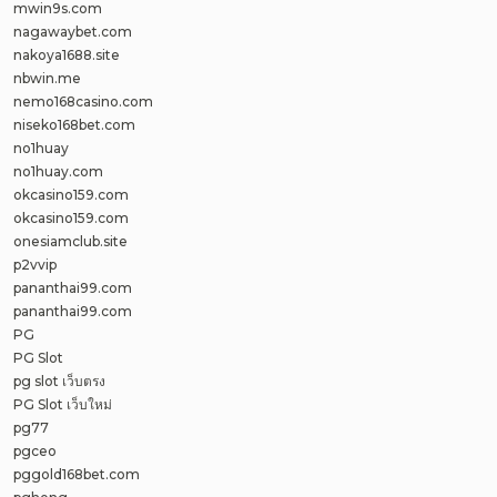
mwin9s.com
nagawaybet.com
nakoya1688.site
nbwin.me
nemo168casino.com
niseko168bet.com
no1huay
no1huay.com
okcasino159.com
okcasino159.com
onesiamclub.site
p2vvip
pananthai99.com
pananthai99.com
PG
PG Slot
pg slot เว็บตรง
PG Slot เว็บใหม่
pg77
pgceo
pggold168bet.com