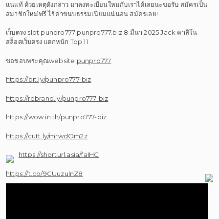
แน่แท้ ด้วยเหตุดังกล่าว มาลงทะเบียนใหม่กับเราได้เลยนะขอรับ สมัครเป็น
สมาชิกใหม่ฟรี ไร้ค่าขนบธรรมเนียมแน่นอน สมัครเลย!
เว็บตรง slot punpro777 punpro777.biz 8 มีนา 2025 Jack คาสิโน
สล็อตเว็บตรง แตกหนัก Top 11
ขอขอบพระคุณwebsite
punpro777
https://bit.ly/punpro777-biz
https://rebrand.ly/punpro777-biz
https://wow.in.th/punpro777-biz
https://cutt.ly/mrwdOm2z
https://shorturl.asia/faIHC
https://t.co/9CUuzulnZ8