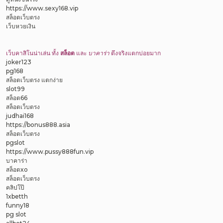
https://www.sexy168.vip
สล็อตเว็บตรง
เว็บหวยเงิน
เว็บคาสิโนน่าเล่น ทั้ง
สล็อต
และ
บาคาร่า
ตึงจริงแตกบ่อยมาก
joker123
pg168
สล็อตเว็บตรง แตกง่าย
slot99
สล็อต66
สล็อตเว็บตรง
judhai168
https://bonus888.asia
สล็อตเว็บตรง
pgslot
https://www.pussy888fun.vip
บาคาร่า
สล็อตxo
สล็อตเว็บตรง
คลิปโป๊
1xbetth
funny18
pg slot