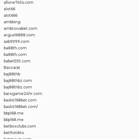
allone745s.com
alot66
alot666
ambking
ambnovabet.com
argus16888.com
asb9999.com
ba88th.com
ba88th.com
babet555.com
Baccarat
baj88thb
baj88thbz.com
baj88thbz.com
bar4game24hr.com
baslot168bet.com
baslot168bet.com/
bbp168.me
bbp168.me
betboxclubs.com
betflixtikto