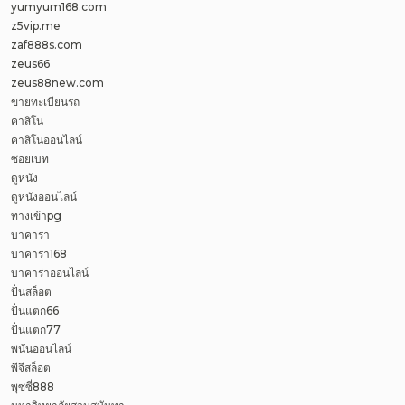
yumyum168.com
z5vip.me
zaf888s.com
zeus66
zeus88new.com
ขายทะเบียนรถ
คาสิโน
คาสิโนออนไลน์
ซอยเบท
ดูหนัง
ดูหนังออนไลน์
ทางเข้าpg
บาคาร่า
บาคาร่า168
บาคาร่าออนไลน์
ปั่นสล็อต
ปั่นแตก66
ปั่นแตก77
พนันออนไลน์
พีจีสล็อต
พุซซี่888