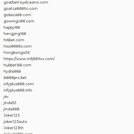
goatbetroyalcasino.com
goatza888fin.com
gobaza88.com
gowingo88.com
happy168
hengjing168
hi6bet.com
hiso8888s.com
hongkong456
https://www.mfj889xx.com/
hubbet168.com
hydra888
ib888pro.bet
infyplus888.com
infyplus888.info
jav
jinda55
jinda888
Joker123
joker123auto
Joker123th