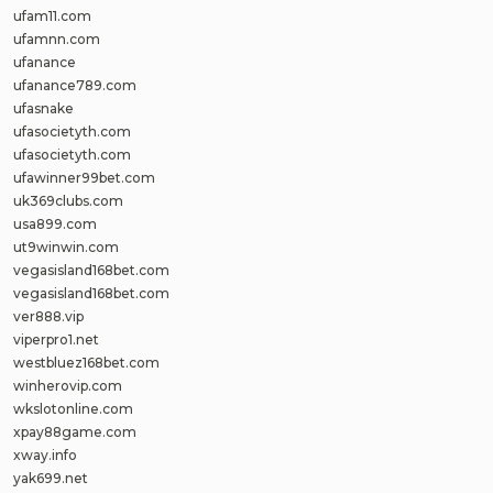
ufam11.com
ufamnn.com
ufanance
ufanance789.com
ufasnake
ufasocietyth.com
ufasocietyth.com
ufawinner99bet.com
uk369clubs.com
usa899.com
ut9winwin.com
vegasisland168bet.com
vegasisland168bet.com
ver888.vip
viperpro1.net
westbluez168bet.com
winherovip.com
wkslotonline.com
xpay88game.com
xway.info
yak699.net