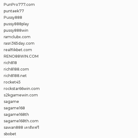
PunPro777.com
puntaek77
Pussy888
pussy888play
pussy888win
ramclubx.com
rasri365day.com
realflikbet.com
RENO88WIN.COM
rich818
rich8188.com
rich8188.net
rocket45
rockstar66win.com
s2kgamewin.com
sagame
sagame168
sagame168th
sagame168th.com
sawan888 เครดิตฟรี
sbobet