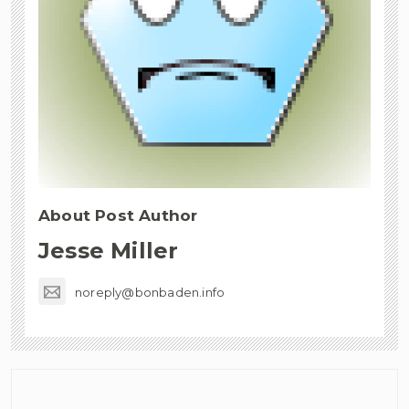
About Post Author
Jesse Miller
noreply@bonbaden.info