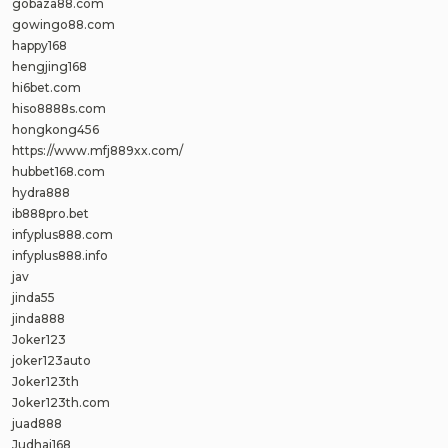
gobaza88.com
gowingo88.com
happy168
hengjing168
hi6bet.com
hiso8888s.com
hongkong456
https://www.mfj889xx.com/
hubbet168.com
hydra888
ib888pro.bet
infyplus888.com
infyplus888.info
jav
jinda55
jinda888
Joker123
joker123auto
Joker123th
Joker123th.com
juad888
Judhai168