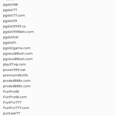
pgslot168
pgslot77
pgslot77.com
pgslot99
pgslot9999.co
pgslot999bets.com
pgslotfish
pgslotth
pgx62game.com
pgzeus88win.com
pgzeus88win.com
play97vip.com
power999.net
premium66.info
proded888x.com
proded888x.com
PunPro66
PunPro66.com
PunPro777
PunPro777.com
puntaek77