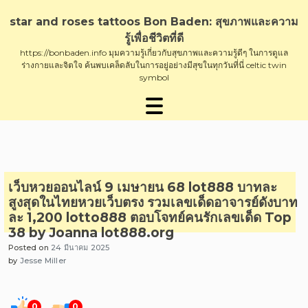
Skip
to
star and roses tattoos Bon Baden: สุขภาพและความ
content
รู้เพื่อชีวิตที่ดี
https://bonbaden.info มุมความรู้เกี่ยวกับสุขภาพและความรู้ดีๆ ในการดูแล
ร่างกายและจิตใจ ค้นพบเคล็ดลับในการอยู่อย่างมีสุขในทุกวันที่นี่ celtic twin
symbol
เว็บหวยออนไลน์ 9 เมษายน 68 lot888 บาทละ
สูงสุดในไทยหวยเว็บตรง รวมเลขเด็ดอาจารย์ดังบาท
ละ 1,200 lotto888 ตอบโจทย์คนรักเลขเด็ด Top
38 by Joanna lot888.org
Posted on
24 มีนาคม 2025
by
Jesse Miller
0
0