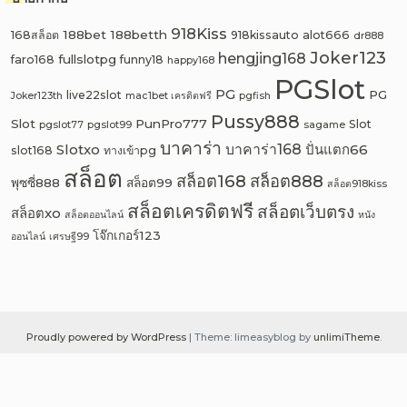
918Kiss
188bet
188betth
168สล็อต
918kissauto
alot666
dr888
Joker123
hengjing168
fullslotpg
faro168
funny18
happy168
PGSlot
PG
PG
live22slot
Joker123th
mac1bet เครดิตฟรี
pgfish
Pussy888
Slot
PunPro777
Slot
pgslot77
pgslot99
sagame
บาคาร่า
Slotxo
บาคาร่า168
ปั่นแตก66
slot168
ทางเข้าpg
สล็อต
สล็อต168
สล็อต888
พุซซี่888
สล็อต99
สล็อต918kiss
สล็อตเครดิตฟรี
สล็อตเว็บตรง
สล็อตxo
สล็อตออนไลน์
หนัง
โจ๊กเกอร์123
ออนไลน์
เศรษฐี99
Proudly powered by WordPress
|
Theme: limeasyblog by
unlimiTheme
.