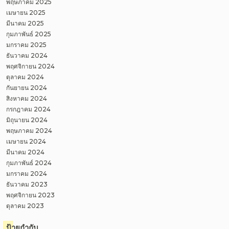
พฤษภาคม 2025
เมษายน 2025
มีนาคม 2025
กุมภาพันธ์ 2025
มกราคม 2025
ธันวาคม 2024
พฤศจิกายน 2024
ตุลาคม 2024
กันยายน 2024
สิงหาคม 2024
กรกฎาคม 2024
มิถุนายน 2024
พฤษภาคม 2024
เมษายน 2024
มีนาคม 2024
กุมภาพันธ์ 2024
มกราคม 2024
ธันวาคม 2023
พฤศจิกายน 2023
ตุลาคม 2023
ป้ายกำกับ