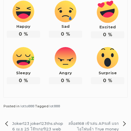
Happy
Sad
Excited
0
%
0
%
0
%
Sleepy
Angry
Surprise
0
%
0
%
0
%
Posted in
lotto888
Tagged
lot888
แนะแนว
Joker123 joker123ths.shop
สล็อต168 เข้าเล่น APIแท้ แจก
เรื่อง
6 เม.ย 25 โจ๊กเกอร์123 web
ไอโฟนฉ่ำ True money