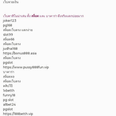
เว็บหวยเงิน
เว็บคาสิโนน่าเล่น ทั้ง
สล็อต
และ
บาคาร่า
ตึงจริงแตกบ่อยมาก
joker123
pg168
สล็อตเว็บตรง แตกง่าย
slot99
สล็อต66
สล็อตเว็บตรง
judhai168
https://bonus888.asia
สล็อตเว็บตรง
pgslot
https://www.pussy888fun.vip
บาคาร่า
สล็อตxo
สล็อตเว็บตรง
คลิปโป๊
1xbetth
funny18
pg slot
allbet24
pgslot
https://188betth.vip