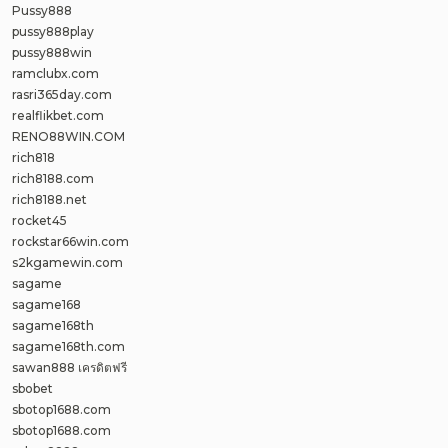
Pussy888
pussy888play
pussy888win
ramclubx.com
rasri365day.com
realflikbet.com
RENO88WIN.COM
rich818
rich8188.com
rich8188.net
rocket45
rockstar66win.com
s2kgamewin.com
sagame
sagame168
sagame168th
sagame168th.com
sawan888 เครดิตฟรี
sbobet
sbotop1688.com
sbotop1688.com