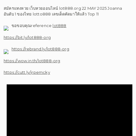
สมัครแทงหวย เว็บหวยออนไลน์ lot888.org 22 MAY 2025 Joanna
อันดับ 1 ของไทย lotto888 เลขเด็ดคัดมาให้แล้ว Top 11
ขอขอบคุณreference
lot888
https://bit.ly/lot888-org
https://rebrand.ly/lot888-org
https://wow.in.th/lot888-org
https://cutt.ly/jrpemcky