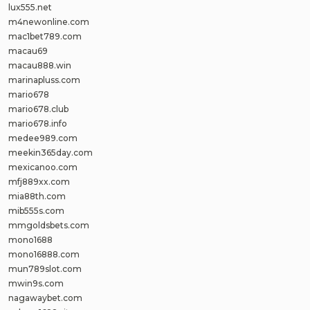
lux555.net
m4newonline.com
mac1bet789.com
macau69
macau888.win
marinapluss.com
mario678
mario678.club
mario678.info
medee989.com
meekin365day.com
mexicanoo.com
mfj889xx.com
mia88th.com
mib555s.com
mmgoldsbets.com
mono1688
mono16888.com
mun789slot.com
mwin9s.com
nagawaybet.com