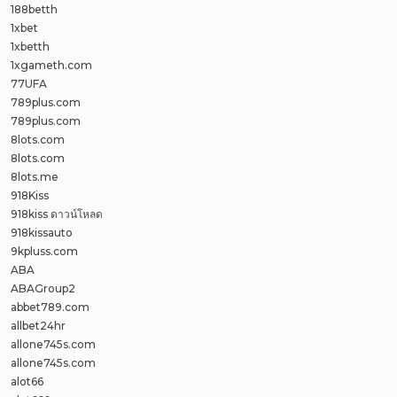
188betth
1xbet
1xbetth
1xgameth.com
77UFA
789plus.com
789plus.com
8lots.com
8lots.com
8lots.me
918Kiss
918kiss ดาวน์โหลด
918kissauto
9kpluss.com
ABA
ABAGroup2
abbet789.com
allbet24hr
allone745s.com
allone745s.com
alot66