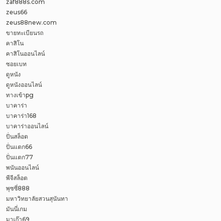
zaf888s.com
zeus66
zeus88new.com
ขายทะเบียนรถ
คาสิโน
คาสิโนออนไลน์
ซอยเบท
ดูหนัง
ดูหนังออนไลน์
ทางเข้าpg
บาคาร่า
บาคาร่า168
บาคาร่าออนไลน์
ปั่นสล็อต
ปั่นแตก66
ปั่นแตก77
พนันออนไลน์
พีจีสล็อต
พุซซี่888
มหาวิทยาลัยสวนสุนันทา
มันนี่เกม
มาเก๊า69