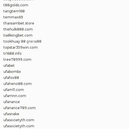
t88golds.com
tangtem168
temmax69
thaisiambet.store
thehulk888.com
tia8kingbet.com
tookhuay 88 ถูกหวย88
topstar359win.com
tr1688.info
tree78999.com
ufabet
ufabombx
ufafox88
ufaheno88.com
ufam11.com
ufamnn.com
ufanance
ufanance789.com
ufasnake
ufasocietyth.com
ufasocietyth.com