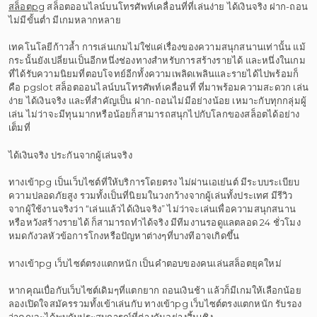
สล็อตpg
สล็อตออนไลน์บนโทรศัพท์เคลื่อนที่ที่เล่นง่าย ได้เงินจริง ฝาก-ถอน
ไม่มีขั้นต่ำ มีเกมหลากหลาย
เทคโนโลยีก้าวล้ำ การเล่นเกมไม่ใช่แค่เรื่องของความสนุกสนานเท่านั้น แม้
กระนั้นยังเปลี่ยนเป็นอีกหนึ่งช่องทางสำหรับการสร้างรายได้ และหนึ่งในเกม
ที่ได้รับความนิยมที่ตอบโจทย์อีกทั้งความเพลิดเพลินและรายได้ไปพร้อมก็
คือ pgslot สล็อตออนไลน์บนโทรศัพท์เคลื่อนที่ ที่มาพร้อมความสะดวก เล่น
ง่าย ได้เงินจริง และที่สำคัญเป็น ฝาก-ถอนไม่มีอย่างน้อย เหมาะกับทุกกลุ่มผู้
เล่น ไม่ว่าจะมีทุนมากหรือน้อยก็สามารถสนุกไปกับโลกของสล็อตได้อย่าง
เต็มที่
ได้เงินจริง ประกันจากผู้เล่นจริง
ทางเข้าpg เป็นเว็บไซต์ที่ให้บริการโดยตรง ไม่ผ่านเอเย่นต์ มีระบบระเบียบ
ความปลอดภัยสูง รวมทั้งเป็นที่นิยมในวงกว้างจากผู้เล่นทั้งประเทศ มีรีวิว
จากผู้ใช้งานจริงว่า “เล่นแล้วได้เงินจริง” ไม่ว่าจะเล่นเพื่อความสนุกสนาน
หรือหวังสร้างรายได้ ก็สามารถทำได้จริง มีทีมงานรอดูแลตลอด 24 ชั่วโมง
หมดกังวลหัวข้อการโกงหรือปัญหาต่างๆที่บางทีอาจเกิดขึ้น
ทางเข้าpg เว็บไซต์ตรงแตกหนัก เป็นคำตอบของคนเล่นสล็อตยุคใหม่
หากคุณเบื่อกับเว็บไซต์เดิมๆที่แตกยาก ถอนเงินช้า แล้วก็มีเกมให้เลือกน้อย
ลองเปิดใจสมัครรวมทั้งเข้าเล่นกับ ทางเข้าpg เว็บไซต์ตรงแตกหนัก รับรอง