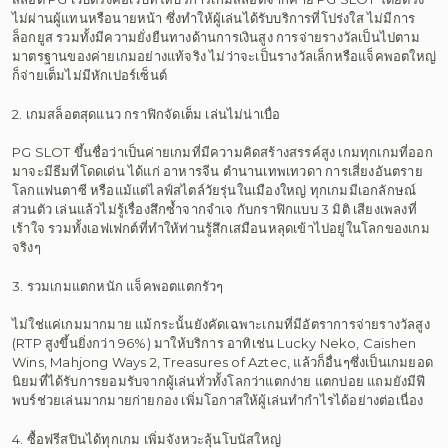
ไม่ผ่านผู้แทนหรือนายหน้า ซึ่งทำให้ผู้เล่นได้รับบริการที่โปร่งใส ไม่มีการ
ล็อกยูส รวมทั้งมีความยั่งยืนทางด้านการเงินสูง การจ่ายรางวัลเป็นไปตาม
มาตรฐานของค่ายเกมอย่างแท้จริง ไม่ว่าจะเป็นรางวัลเล็กหรือแจ็คพอตใหญ่
ก็จ่ายเต็มไม่มีหักเปอร์เซ็นต์
2. เกมสล็อตสุดแนว กราฟิกจัดเต็ม เล่นไม่น่าเบื่อ
PG SLOT ขึ้นชื่อว่าเป็นค่ายเกมที่มีความคิดสร้างสรรค์สูง เกมทุกเกมที่ออก
มาจะมีธีมที่โดดเด่น ได้แก่ อาหารจีน ตำนานเทพเทวดา การเสี่ยงอันตราย
โลกแฟนตาซี หรือแม้แต่ไลฟ์สไตล์วัยรุ่นในเมืองใหญ่ ทุกเกมมีเอกลักษณ์
ส่วนตัว เล่นแล้วไม่รู้เรื่องสึกซ้ำจากจำเจ กับกราฟิกแบบ 3 มิติ เสียงเพลงที่
เร้าใจ รวมทั้งเอฟเฟกต์ที่ทำให้ท่านรู้สึกเสมือนหลุดเข้าไปอยู่ในโลกของเกม
จริงๆ
3. รวมเกมแตกหนัก แจ็คพอตแตกรัวๆ
ไม่ใช่แค่เกมมากมาย แม้กระนั้นยังคัดเฉพาะเกมที่มีอัตราการจ่ายรางวัลสูง
(RTP สูงขึ้นยิ่งกว่า 96%) มาให้บริการ อาทิเช่น Lucky Neko, Caishen
Wins, Mahjong Ways 2, Treasures of Aztec, แล้วก็อื่นๆซึ่งเป็นเกมยอด
นิยมที่ได้รับการยอมรับจากผู้เล่นทั่วทั้งโลกว่าแตกง่าย แตกบ่อย แถมยังมีฟี
พบร์ช่วยเล่นมากมายก่ายกอง เพิ่มโอกาสให้ผู้เล่นทำกำไรได้อย่างต่อเนื่อง
4. ซื้อฟรีสปินได้ทุกเกม เพิ่มจังหวะลุ้นโบนัสใหญ่