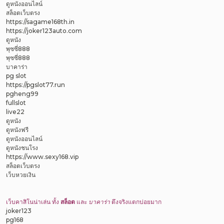
ดูหนังออนไลน์
สล็อตเว็บตรง
https://sagame168th.in
https://joker123auto.com
ดูหนัง
พุซซี่888
พุซซี่888
บาคาร่า
pg slot
https://pgslot77.run
pgheng99
fullslot
live22
ดูหนัง
ดูหนังฟรี
ดูหนังออนไลน์
ดูหนังชนโรง
https://www.sexy168.vip
สล็อตเว็บตรง
เว็บหวยเงิน
เว็บคาสิโนน่าเล่น ทั้ง
สล็อต
และ
บาคาร่า
ตึงจริงแตกบ่อยมาก
joker123
pg168