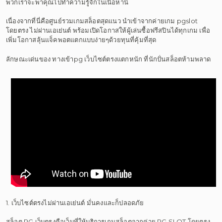
พวกเราจะพาคุณไปทำความรู้จักในเนื้อหานี้
เนื่องจากที่นี่คือศูนย์รวมเกมสล็อตสุดแนว นำเข้าจากค่ายเกม pgslot
โดยตรง ไม่ผ่านเอเย่นต์ พร้อมเปิดโอกาสให้ผู้เล่นซื้อฟรีสปินได้ทุกเกม เพื่อ
เพิ่มโอกาสลุ้นแจ็คพอตแตกแบบง่ายๆด้วยทุนที่คุ้มที่สุด
ลักษณะเด่นของ ทางเข้าpg เว็บไซต์ตรงแตกหนัก ที่นักปั่นสล็อตห้ามพลาด
1. เว็บไซต์ตรงไม่ผ่านเอเย่นต์ มั่นคงและก็ปลอดภัย
สล็อต PG เว็บตรงคือเว็บที่ให้บริการเกมสล็อตจากค่าย PG SLOT โดยตรง