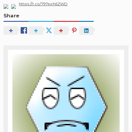
https://t.co/797pxh6ZWD
Share