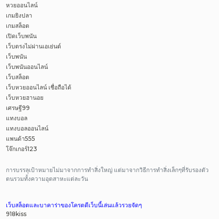
หวยออนไลน์
เกมยิงปลา
เกมสล็อต
เปิดเว็บพนัน
เว็บตรงไม่ผ่านเอเย่นต์
เว็บพนัน
เว็บพนันออนไลน์
เว็บสล็อต
เว็บหวยออนไลน์ เชื่อถือได้
เว็บหวยฮานอย
เศรษฐี99
แทงบอล
แทงบอลออนไลน์
แพนด้า555
โจ๊กเกอร์123
การบรรลุเป้าหมายไม่มาจากการทำสิ่งใหญ่ แต่มาจากวิธีการทำสิ่งเล็กๆที่รับรองตัว
ตนรวมทั้งความอุตสาหะแต่ละวัน
เว็บสล็อตและบาคาร่าของโครตดีเว็บนี้เล่นแล้วรวยจัดๆ
918kiss