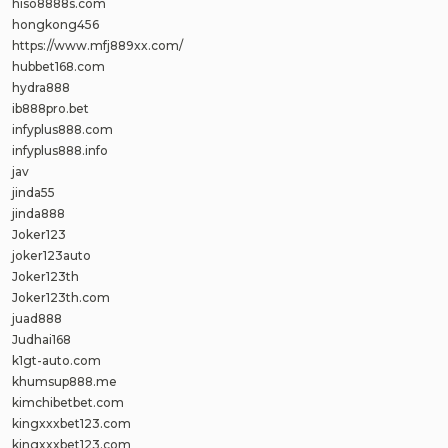
hiso8888s.com
hongkong456
https://www.mfj889xx.com/
hubbet168.com
hydra888
ib888pro.bet
infyplus888.com
infyplus888.info
jav
jinda55
jinda888
Joker123
joker123auto
Joker123th
Joker123th.com
juad888
Judhai168
k1gt-auto.com
khumsup888.me
kimchibetbet.com
kingxxxbet123.com
kingxxxbet123.com