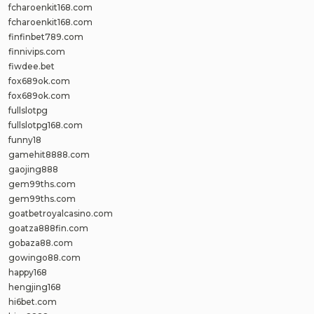
fcharoenkit168.com
fcharoenkit168.com
finfinbet789.com
finnivips.com
fiwdee.bet
fox689ok.com
fox689ok.com
fullslotpg
fullslotpg168.com
funny18
gamehit8888.com
gaojing888
gem99ths.com
gem99ths.com
goatbetroyalcasino.com
goatza888fin.com
gobaza88.com
gowingo88.com
happy168
hengjing168
hi6bet.com