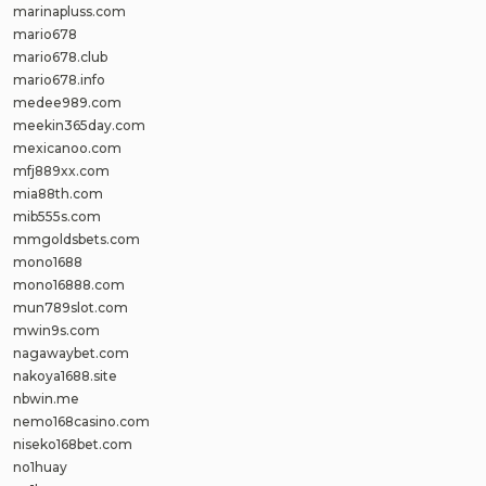
marinapluss.com
mario678
mario678.club
mario678.info
medee989.com
meekin365day.com
mexicanoo.com
mfj889xx.com
mia88th.com
mib555s.com
mmgoldsbets.com
mono1688
mono16888.com
mun789slot.com
mwin9s.com
nagawaybet.com
nakoya1688.site
nbwin.me
nemo168casino.com
niseko168bet.com
no1huay