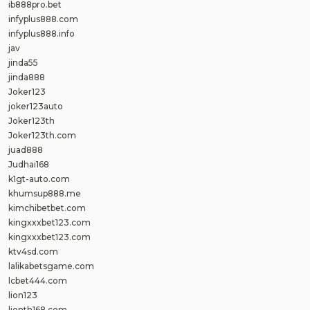
ib888pro.bet
infyplus888.com
infyplus888.info
jav
jinda55
jinda888
Joker123
joker123auto
Joker123th
Joker123th.com
juad888
Judhai168
k1gt-auto.com
khumsup888.me
kimchibetbet.com
kingxxxbet123.com
kingxxxbet123.com
ktv4sd.com
lalikabetsgame.com
lcbet444.com
lion123
lionth168.com