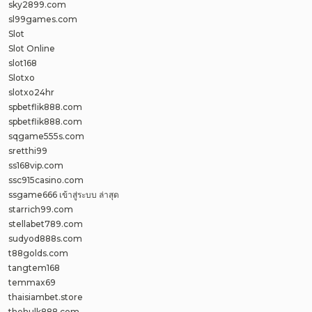
sky2899.com
sl99games.com
Slot
Slot Online
slot168
Slotxo
slotxo24hr
spbetflik888.com
spbetflik888.com
sqgame555s.com
sretthi99
ss168vip.com
ssc915casino.com
ssgame666 เข้าสู่ระบบ ล่าสุด
starrich99.com
stellabet789.com
sudyod888s.com
t88golds.com
tangtem168
temmax69
thaisiambet.store
thehulk888.com