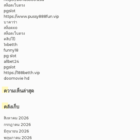
สล็อตเว็บตรง
pgslot
https://www.pussy888fun.vip
บาคาร่า
สล็อตxo
สล็อตเว็บตรง
คลิปโป๊
1xbetth
funny18
pg slot
allbet24
pgslot
https://188betth.vip
doomovie hd
ความเห็นล่าสุด
คลังเก็บ
สิงหาคม 2026
กรกฎาคม 2026
มิถุนายน 2026
พฤษภาคม 2026