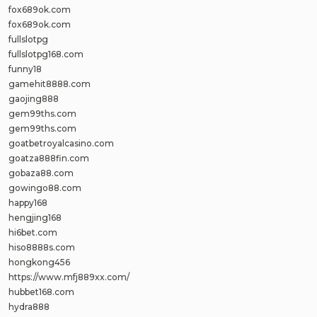
fox689ok.com
fox689ok.com
fullslotpg
fullslotpg168.com
funny18
gamehit8888.com
gaojing888
gem99ths.com
gem99ths.com
goatbetroyalcasino.com
goatza888fin.com
gobaza88.com
gowingo88.com
happy168
hengjing168
hi6bet.com
hiso8888s.com
hongkong456
https://www.mfj889xx.com/
hubbet168.com
hydra888