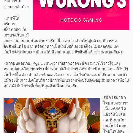
รายการได้
ง่ายดายอีกด้วย
• เกมที่ให้
บริการ:
สล็อต666 เว็บ
เก่าบางเว็บจะมี
เกมจากค่ายเกมน้อยมากขอรับ เนื่องจากว่าส่วนใหญ่แล้วจะมีการขอ
ลิขสิทธิ์แท้ไม่มาก หรือถ้าหากเป็นเว็บไซต์เอเย่นต์ก็จะไม่ปลอดภัย แต่
เว็บไซต์ใหม่แบบเรามีเกมให้เลือกเล่นเยอะ ลิขสิทธิ์แท้ 100% เลยครับผม
• ความปลอดภัย: Pgslot แน่ๆว่า เว็บเก่าอาจจะมีความน่าไว้วางใจและ
ความปลอดภัยมากกว่า เนื่องจากเปิดให้บริการมาอย่างช้านาน แต่ว่าก็ใช่ว่า
เว็บไซต์ใหม่จะน่ากลัวครับผม เนื่องจากว่าเว็บไซต์ของเราก็เปิดมานานแล้ว
แม้กระนั้นการเปิดให้บริการมีการพัฒนารวมทั้งปรับแต่งอยู่เสมอเวลา เพื่อให้
คุณได้ใช้บริการที่เยี่ยมที่สุดด้วยนั่นเองขอรับ
สมัครสมาชิก
ใหม่กับพวกเรา
สล็อต666 ได้
แล้ววันนี้ เล่น
เกมที่ชอบใจ
บนเว็บเก่าแบบ
ใหม่ได้แต่ละ