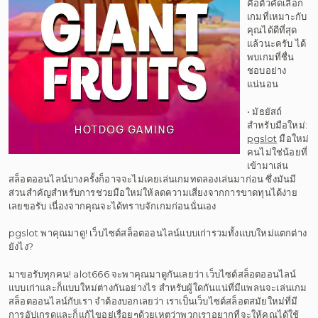
คือตัวคัดเลือก
เกมที่เหมาะกับ
คุณได้ดีที่สุด
แล้วนะครับ ได้
พบเกมที่ชื่น
ชอบอย่าง
แน่นอน
• มัธยัสถ์
สำหรับมือใหม่:
pgslot
มือใหม่
คนไม่ใช่น้อยที่
เข้ามาเล่น
สล็อตออนไลน์บางครั้งก็อาจจะไม่เคยเล่นเกมทดลองเล่นมาก่อน ซึ่งมันมี
ส่วนสำคัญสำหรับการช่วยมือใหม่ให้ลดความเสี่ยงจากการขาดทุนได้ง่าย
เลยขอรับ เนื่องจากคุณจะได้ทราบจักเกมก่อนนั่นเอง
pgslot พาคุณมาดู! เว็บไซต์สล็อตออนไลน์แบบเก่ารวมทั้งแบบใหม่แตกต่าง
ยังไง?
มาขอรับทุกคน! alot666 จะพาคุณมาดูกันเลยว่า เว็บไซต์สล็อตออนไลน์
แบบเก่าและก็แบบใหม่ต่างกันอย่างไร สำหรับผู้ใดกันแน่ที่มีแพลนจะเล่นเกม
สล็อตออนไลน์กับเรา จำต้องบอกเลยว่า เราเป็นเว็บไซต์สล็อตสมัยใหม่ที่มี
การอัปเกรดและก็แก้ไขอยู่เรื่อยๆด้วยเหตุว่าพวกเราอยากที่จะให้คุณได้ใช้