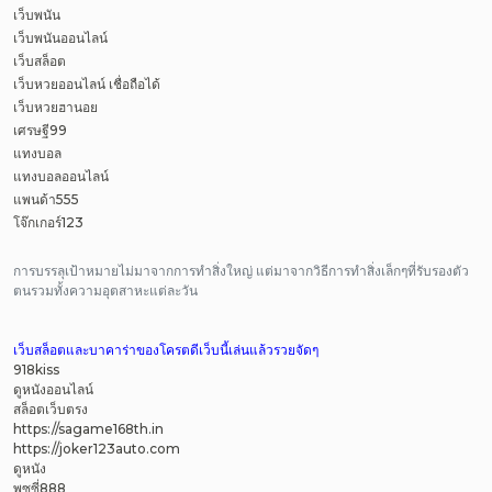
เว็บพนัน
เว็บพนันออนไลน์
เว็บสล็อต
เว็บหวยออนไลน์ เชื่อถือได้
เว็บหวยฮานอย
เศรษฐี99
แทงบอล
แทงบอลออนไลน์
แพนด้า555
โจ๊กเกอร์123
การบรรลุเป้าหมายไม่มาจากการทำสิ่งใหญ่ แต่มาจากวิธีการทำสิ่งเล็กๆที่รับรองตัว
ตนรวมทั้งความอุตสาหะแต่ละวัน
เว็บสล็อตและบาคาร่าของโครตดีเว็บนี้เล่นแล้วรวยจัดๆ
918kiss
ดูหนังออนไลน์
สล็อตเว็บตรง
https://sagame168th.in
https://joker123auto.com
ดูหนัง
พุซซี่888