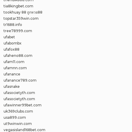
tia8kingbet.com
tookhuay 88 ถูกหวย88
topstar359win.com
tr1688.info
tree78999.com
ufabet
ufabombx
ufafox88
ufaheno88.com
ufam11.com
ufamnn.com
ufanance
ufanance789.com
ufasnake
ufasocietyth.com
ufasocietyth.com
ufawinner99bet.com
uk369clubs.com
usa899.com
ut9winwin.com
vegasisland168bet.com