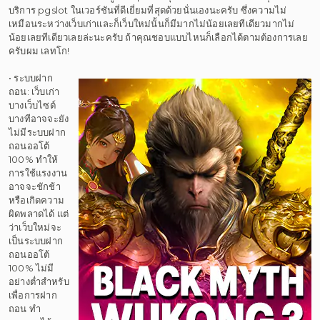
บริการ pgslot ในเวอร์ชันที่ดีเยี่ยมที่สุดด้วยนั่นเองนะครับ ซึ่งความไม่
เหมือนระหว่างเว็บเก่าและก็เว็บใหม่นั้นก็มีมากไม่น้อยเลยทีเดียวมากไม่
น้อยเลยทีเดียวเลยล่ะนะครับ ถ้าคุณชอบแบบไหนก็เลือกได้ตามต้องการเลย
ครับผม เลทโก!
• ระบบฝาก
ถอน: เว็บเก่า
บางเว็บไซต์
บางทีอาจจะยัง
ไม่มีระบบฝาก
ถอนออโต้
100% ทำให้
การใช้แรงงาน
อาจจะชักช้า
หรือเกิดความ
ผิดพลาดได้ แต่
ว่าเว็บใหม่จะ
เป็นระบบฝาก
ถอนออโต้
100% ไม่มี
อย่างต่ำสำหรับ
เพื่อการฝาก
ถอน ทำ