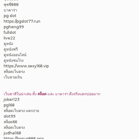
พุซซี่888
บาคาร่า
pg slot
https://pgslot77.run
pgheng99
fullslot
live22
ดูหนัง
ดูหนังฟรี
ดูหนังออนไลน์
ดูหนังชนโรง
https://www.sexy168.vip
สล็อตเว็บตรง
เว็บหวยเงิน
เว็บคาสิโนน่าเล่น ทั้ง
สล็อต
และ
บาคาร่า
ตึงจริงแตกบ่อยมาก
joker123
pg168
สล็อตเว็บตรง แตกง่าย
slot99
สล็อต66
สล็อตเว็บตรง
judhai168
https://bonus888.asia