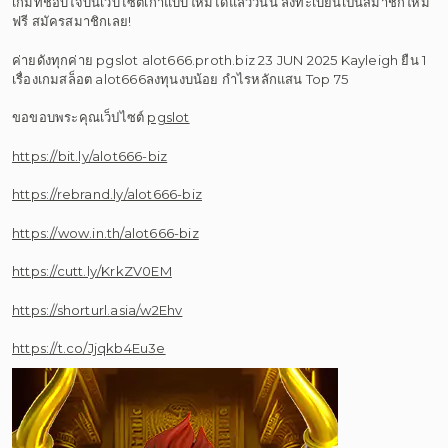
เกมที่ชอบใจบนเว็บไซต์เก่าแบบใหม่ได้แล้ววันนี้ ลงทะเบียนเป็นสมาชิกใหม่
ฟรี สมัครสมาชิกเลย!
ค่ายดังทุกค่าย pgslot alot666.proth.biz 23 JUN 2025 Kayleigh ยืน 1
เรื่องเกมสล็อต alot666ลงทุนงบน้อย กำไรหลักแสน Top 75
ขอขอบพระคุณเว็ปไซต์
pgslot
https://bit.ly/alot666-biz
https://rebrand.ly/alot666-biz
https://wow.in.th/alot666-biz
https://cutt.ly/KrkZV0EM
https://shorturl.asia/w2Ehv
https://t.co/Jjqkb4Eu3e