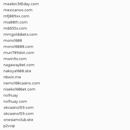
meekin365day.com
mexicanoo.com
mfj889xx.com
mia88th.com
mib555s.com
mmgoldsbets.com
mono1688
mono16888.com
mun789slot.com
mwin9s.com
nagawaybet.com
nakoya1688.site
nbwin.me
nemo168casino.com
niseko168bet.com
no1huay
no1huay.com
okcasino159.com
okcasino159.com
onesiamclub.site
p2vvip