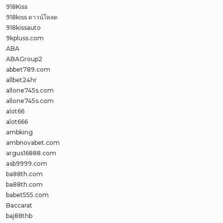
918Kiss
918kiss ดาวน์โหลด
918kissauto
9kpluss.com
ABA
ABAGroup2
abbet789.com
allbet24hr
allone745s.com
allone745s.com
alot66
alot666
ambking
ambnovabet.com
argus16888.com
asb9999.com
ba88th.com
ba88th.com
babet555.com
Baccarat
baj88thb