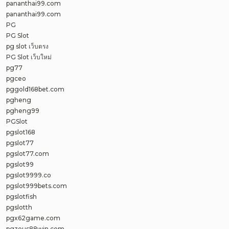
pananthai99.com
pananthai99.com
PG
PG Slot
pg slot เว็บตรง
PG Slot เว็บใหม่
pg77
pgceo
pggold168bet.com
pgheng
pgheng99
PGSlot
pgslot168
pgslot77
pgslot77.com
pgslot99
pgslot9999.co
pgslot999bets.com
pgslotfish
pgslotth
pgx62game.com
pgzeus88win.com