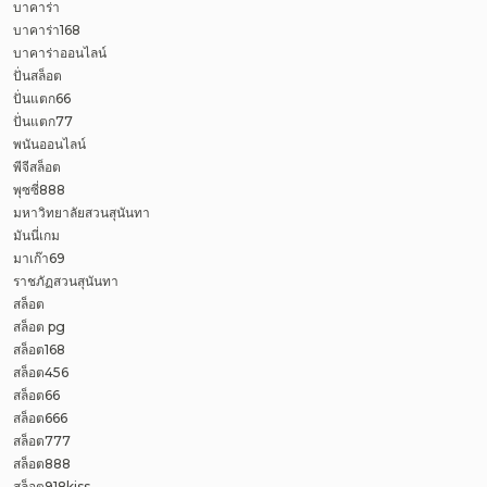
บาคาร่า
บาคาร่า168
บาคาร่าออนไลน์
ปั่นสล็อต
ปั่นแตก66
ปั่นแตก77
พนันออนไลน์
พีจีสล็อต
พุซซี่888
มหาวิทยาลัยสวนสุนันทา
มันนี่เกม
มาเก๊า69
ราชภัฏสวนสุนันทา
สล็อต
สล็อต pg
สล็อต168
สล็อต456
สล็อต66
สล็อต666
สล็อต777
สล็อต888
สล็อต918kiss