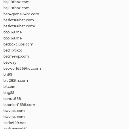
baj88thbz.com
baj88thbz.com
bar4game24hr.com
baslot168bet.com
baslot168bet.com/
bbp168.me
bbp168.me
betboxclubs.com
betflixtikto
betm4vip.com
betway
betworld369hot.com
bh99
bio285th.com
bitcoin
bng55
bonus888
boonlert1688.com
bwvip4.com
bwvip4.com
carlo999.net
cashgame168