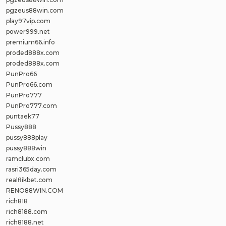
pgzeus88win.com
play97vip.com
power999.net
premium66.info
proded888x.com
proded888x.com
PunPro66
PunPro66.com
PunPro777
PunPro777.com
puntaek77
Pussy888
pussy888play
pussy888win
ramclubx.com
rasri365day.com
realflikbet.com
RENO88WIN.COM
rich818
rich8188.com
rich8188.net