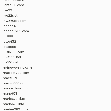
lionth168.com
live22
live22slot
lnw365bet.com
london45
london6789.com
lot888
lotto432
lotto888
luis16888.com
luke999.net
lux555.net
m4newonline.com
mac1bet789.com
macau69
macau888.win
marinapluss.com
mario678
mario678.club
mario678.info
medee989.com