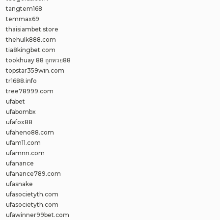
tangtem168
temmax69
thaisiambet.store
thehulk888.com
tia8kingbet.com
tookhuay 88 ถูกหวย88
topstar359win.com
tr1688.info
tree78999.com
ufabet
ufabombx
ufafox88
ufaheno88.com
ufam11.com
ufamnn.com
ufanance
ufanance789.com
ufasnake
ufasocietyth.com
ufasocietyth.com
ufawinner99bet.com