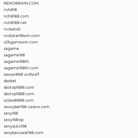
RENO88WIN.COM
rich818
rich8188.com
rich8188.net
rocket45
rockstar66win.com
s2kgamewin.com
sagame
sagame168
sagame168th
sagame168th.com
sawan888 เครดิตฟรี
sbobet
sbotop1688.com
sbotop1688.com
sclass8888.com
sexxybet168-casino.com
sexy168
sexy168vip
sexyauto168
sexybaccarat168.com