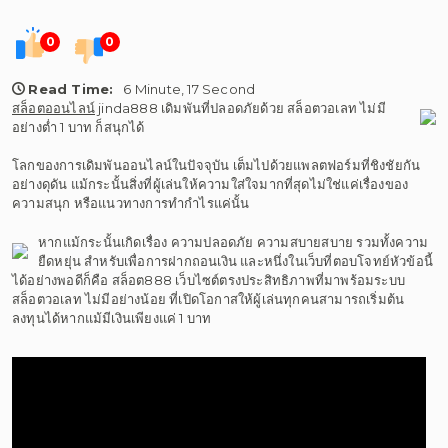
0
0
Read Time:
6 Minute, 17 Second
สล็อตออนไลน์
jinda888 เดิมพันที่ปลอดภัยด้วย สล็อตวอเลท ไม่มี
อย่างต่ำ 1 บาท ก็สนุกได้
โลกของการเดิมพันออนไลน์ในปัจจุบัน เต็มไปด้วยแพลตฟอร์มที่ชิงชัยกัน
อย่างดุดัน แม้กระนั้นสิ่งที่ผู้เล่นให้ความใส่ใจมากที่สุดไม่ใช่แค่เรื่องของ
ความสนุก หรือแนวทางการทำกำไรแค่นั้น
หากแม้กระนั้นเกิดเรื่อง ความปลอดภัย ความสบายสบาย รวมทั้งความ
ยืดหยุ่น สำหรับเพื่อการฝากถอนเงิน และหนึ่งในเว็บที่ตอบโจทย์หัวข้อนี้
ได้อย่างพอดีก็คือ สล็อต888 เว็บไซต์ตรงประสิทธิภาพที่มาพร้อมระบบ
สล็อตวอเลท ไม่มีอย่างน้อย ที่เปิดโอกาสให้ผู้เล่นทุกคนสามารถเริ่มต้น
ลงทุนได้หากแม้มีเงินเพียงแค่ 1 บาท