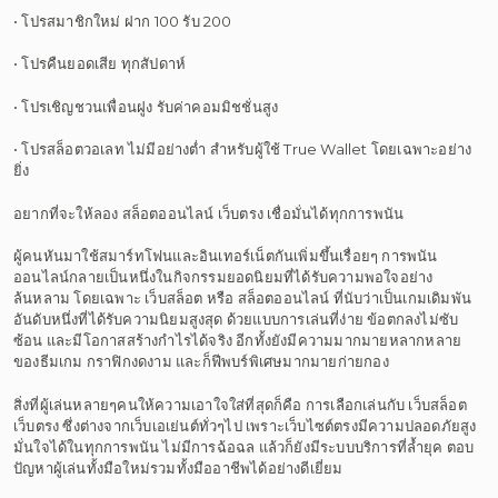
• โปรสมาชิกใหม่ ฝาก 100 รับ 200
• โปรคืนยอดเสีย ทุกสัปดาห์
• โปรเชิญชวนเพื่อนฝูง รับค่าคอมมิชชั่นสูง
• โปรสล็อตวอเลท ไม่มีอย่างต่ำ สำหรับผู้ใช้ True Wallet โดยเฉพาะอย่าง
ยิ่ง
อยากที่จะให้ลอง สล็อตออนไลน์ เว็บตรง เชื่อมั่นได้ทุกการพนัน
ผู้คนหันมาใช้สมาร์ทโฟนและอินเทอร์เน็ตกันเพิ่มขึ้นเรื่อยๆ การพนัน
ออนไลน์กลายเป็นหนึ่งในกิจกรรมยอดนิยมที่ได้รับความพอใจอย่าง
ล้นหลาม โดยเฉพาะ เว็บสล็อต หรือ สล็อตออนไลน์ ที่นับว่าเป็นเกมเดิมพัน
อันดับหนึ่งที่ได้รับความนิยมสูงสุด ด้วยแบบการเล่นที่ง่าย ข้อตกลงไม่ซับ
ซ้อน และมีโอกาสสร้างกำไรได้จริง อีกทั้งยังมีความมากมายหลากหลาย
ของธีมเกม กราฟิกงดงาม และก็ฟีพบร์พิเศษมากมายก่ายกอง
สิ่งที่ผู้เล่นหลายๆคนให้ความเอาใจใส่ที่สุดก็คือ การเลือกเล่นกับ เว็บสล็อต
เว็บตรง ซึ่งต่างจากเว็บเอเย่นต์ทั่วๆไป เพราะเว็บไซต์ตรงมีความปลอดภัยสูง
มั่นใจได้ในทุกการพนัน ไม่มีการฉ้อฉล แล้วก็ยังมีระบบบริการที่ล้ำยุค ตอบ
ปัญหาผู้เล่นทั้งมือใหม่รวมทั้งมืออาชีพได้อย่างดีเยี่ยม