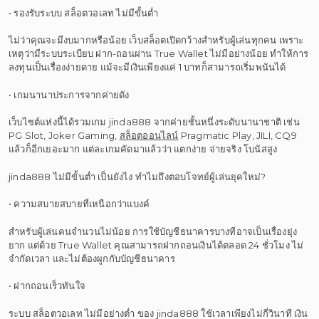
• รองรับระบบ สล็อตวอเลท ไม่มีขั้นต่ำ
ไม่ว่าคุณจะมีงบมากหรือน้อย เว็บสล็อตเปิดกว้างสำหรับผู้เล่นทุกคน เพราะ
เหตุว่ามีระบบระเบียบ ฝาก-ถอนผ่าน True Wallet ไม่มีอย่างน้อย ทำให้การ
ลงทุนเป็นเรื่องง่ายดาย แม้จะมีเงินเพียงแค่ 1 บาทก็สามารถเริ่มพนันได้
• เกมนานาประการจากค่ายดัง
เว็บไซต์แห่งนี้ได้รวมเกม jinda888 จากค่ายชั้นหนึ่งระดับนานาชาติ เช่น
PG Slot, Joker Gaming,
สล็อตออนไลน์
Pragmatic Play, JILI, CQ9
แล้วก็อีกเยอะมาก แต่ละเกมคัดมาแล้วว่า แตกง่าย จ่ายจริง โบนัสสูง
jinda888 ไม่มีขั้นต่ำ เป็นยังไง ทำไมถึงตอบโจทย์ผู้เล่นยุคใหม่?
• ความสบายสบายที่เหนือกว่าแบงค์
สำหรับผู้เล่นคนจำนวนไม่น้อย การใช้บัญชีธนาคารบางทีอาจเป็นเรื่องยุ่ง
ยาก แต่ด้วย True Wallet คุณสามารถฝากถอนเงินได้ตลอด 24 ชั่วโมง ไม่
จำกัดเวลา และไม่ต้องผูกกับบัญชีธนาคาร
• ฝากถอนเร็วทันใจ
ระบบ สล็อตวอเลท ไม่มีอย่างต่ำ ของ jinda888 ใช้เวลาเพียงไม่กี่วินาที เงิน