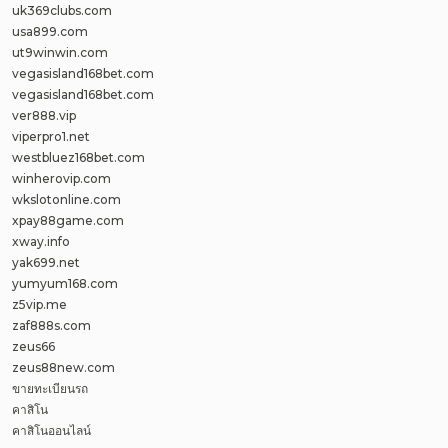
uk369clubs.com
usa899.com
ut9winwin.com
vegasisland168bet.com
vegasisland168bet.com
ver888.vip
viperpro1.net
westbluez168bet.com
winherovip.com
wkslotonline.com
xpay88game.com
xway.info
yak699.net
yumyum168.com
z5vip.me
zaf888s.com
zeus66
zeus88new.com
ขายทะเบียนรถ
คาสิโน
คาสิโนออนไลน์