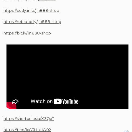
https://cutly.info/jin888-shop
https://rebrand.ly/jin888-shop
https://bit.ly/jin888-shop
https://shorturl.asia/X3QxT
https://t.co/IxG3HaHO02