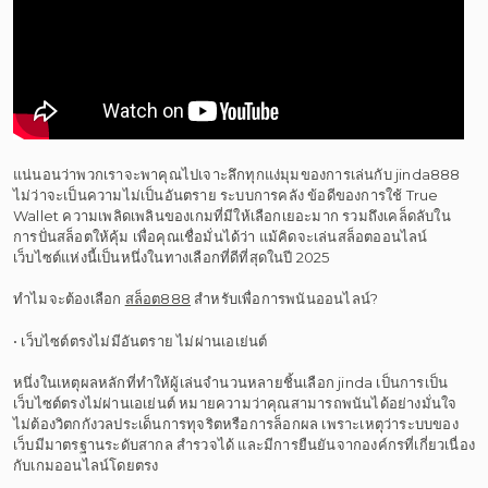
แน่นอนว่าพวกเราจะพาคุณไปเจาะลึกทุกแง่มุมของการเล่นกับ jinda888
ไม่ว่าจะเป็นความไม่เป็นอันตราย ระบบการคลัง ข้อดีของการใช้ True
Wallet ความเพลิดเพลินของเกมที่มีให้เลือกเยอะมาก รวมถึงเคล็ดลับใน
การปั่นสล็อตให้คุ้ม เพื่อคุณเชื่อมั่นได้ว่า แม้คิดจะเล่นสล็อตออนไลน์
เว็บไซต์แห่งนี้เป็นหนึ่งในทางเลือกที่ดีที่สุดในปี 2025
ทำไมจะต้องเลือก
สล็อต888
สำหรับเพื่อการพนันออนไลน์?
• เว็บไซต์ตรงไม่มีอันตราย ไม่ผ่านเอเย่นต์
หนึ่งในเหตุผลหลักที่ทำให้ผู้เล่นจำนวนหลายชิ้นเลือก jinda เป็นการเป็น
เว็บไซต์ตรงไม่ผ่านเอเย่นต์ หมายความว่าคุณสามารถพนันได้อย่างมั่นใจ
ไม่ต้องวิตกกังวลประเด็นการทุจริตหรือการล็อกผล เพราะเหตุว่าระบบของ
เว็บมีมาตรฐานระดับสากล สำรวจได้ และมีการยืนยันจากองค์กรที่เกี่ยวเนื่อง
กับเกมออนไลน์โดยตรง