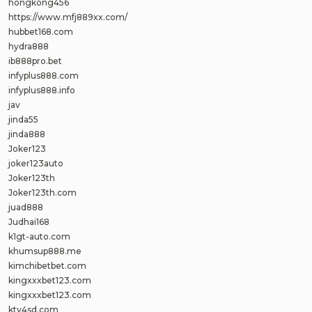
hongkong456
https://www.mfj889xx.com/
hubbet168.com
hydra888
ib888pro.bet
infyplus888.com
infyplus888.info
jav
jinda55
jinda888
Joker123
joker123auto
Joker123th
Joker123th.com
juad888
Judhai168
k1gt-auto.com
khumsup888.me
kimchibetbet.com
kingxxxbet123.com
kingxxxbet123.com
ktv4sd.com