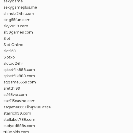
sexygame
sexygameplus.me
shinobi24hr.com
sing55fun.com
sky2899.com
sl99games.com
Slot
Slot Online
slot168
Slotxo
slotxo24hr
spbetflik888.com
spbetflik888.com
sqgame555s.com
sretthi99
ss168vip.com
ssc915casino.com
ssgame666 เข้าสู่ระบบ ล่าสุด
starrich99.com
stellabet789.com
sudyod888s.com
t88golds.com