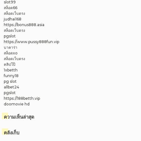
slot99
สล็อต66
สล็อตเว็บตรง
judhai168
https://bonus888.asia
สล็อตเว็บตรง
pgslot
https://www.pussy888fun.vip
บาคาร่า
สล็อตxo
สล็อตเว็บตรง
คลิปโป๊
1xbetth
funny18
pg slot
allbet24
pgslot
https://188betth.vip
doomovie hd
ความเห็นล่าสุด
คลังเก็บ