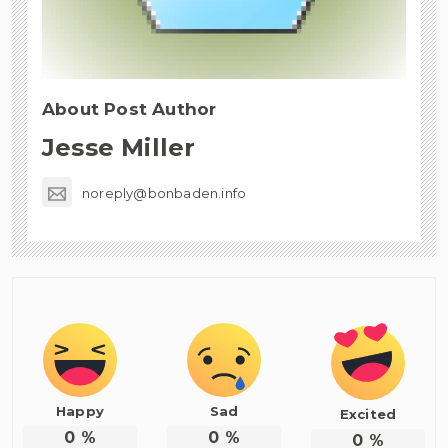
About Post Author
Jesse Miller
noreply@bonbaden.info
Happy
Sad
Excited
0
%
0
%
0
%