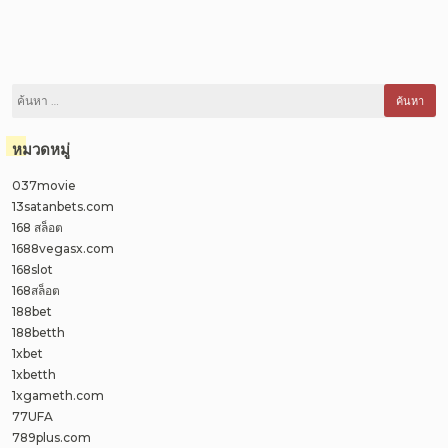
ค้นหา
สำหรับ:
หมวดหมู่
037movie
13satanbets.com
168 สล็อต
1688vegasx.com
168slot
168สล็อต
188bet
188betth
1xbet
1xbetth
1xgameth.com
77UFA
789plus.com