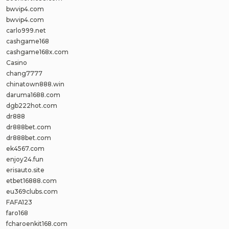
bwvip4.com
bwvip4.com
carlo999.net
cashgame168
cashgame168x.com
Casino
chang7777
chinatown888.win
daruma1688.com
dgb222hot.com
dr888
dr888bet.com
dr888bet.com
ek4567.com
enjoy24.fun
erisauto.site
etbet16888.com
eu369clubs.com
FAFA123
faro168
fcharoenkit168.com