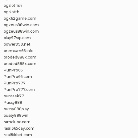
pgslotfish
pgslotth
pgx62game.com
pgzeus88win.com
pgzeus88win.com
play97vip.com
power999.net
premium66.info
proded888x.com
proded888x.com
PunPro66
PunPro66.com
PunPro777
PunPro777.com
puntaek77
Pussy888
pussy888play
pussy888win
ramclubx.com
rasri365day.com
realflikbet.com